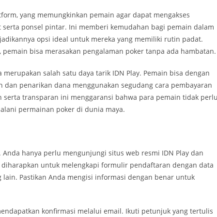
latform, yang memungkinkan pemain agar dapat mengakses
et serta ponsel pintar. Ini memberi kemudahan bagi pemain dalam
adikannya opsi ideal untuk mereka yang memiliki rutin padat.
n, pemain bisa merasakan pengalaman poker tanpa ada hambatan.
merupakan salah satu daya tarik IDN Play. Pemain bisa dengan
ran dan penarikan dana menggunakan segudang cara pembayaran
 serta transparan ini menggaransi bahwa para pemain tidak perl
alani permainan poker di dunia maya.
. Anda hanya perlu mengunjungi situs web resmi IDN Play dan
diharapkan untuk melengkapi formulir pendaftaran dengan data
g lain. Pastikan Anda mengisi informasi dengan benar untuk
ndapatkan konfirmasi melalui email. Ikuti petunjuk yang tertulis