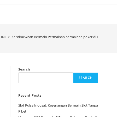
LINE
>
Keistimewaan Bermain Permainan permainan poker di IDN Play
Search
SEARCH
Recent Posts
Slot Pulsa Indosat: Kesenangan Bermain Slot Tanpa
Ribet