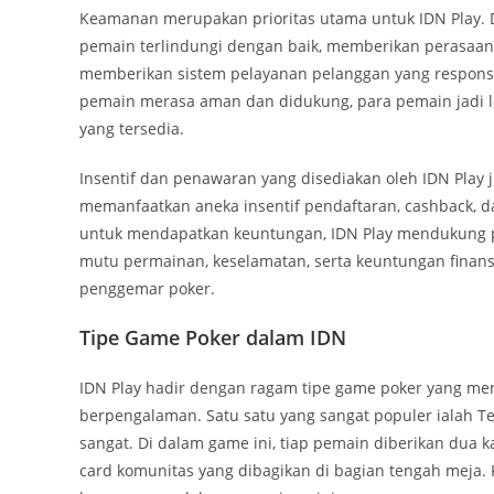
Keamanan merupakan prioritas utama untuk IDN Play. De
pemain terlindungi dengan baik, memberikan perasaan 
memberikan sistem pelayanan pelanggan yang responsif
pemain merasa aman dan didukung, para pemain jadi l
yang tersedia.
Insentif dan penawaran yang disediakan oleh IDN Play j
memanfaatkan aneka insentif pendaftaran, cashback, 
untuk mendapatkan keuntungan, IDN Play mendukung 
mutu permainan, keselamatan, serta keuntungan finansi
penggemar poker.
Tipe Game Poker dalam IDN
IDN Play hadir dengan ragam tipe game poker yang me
berpengalaman. Satu satu yang sangat populer ialah Te
sangat. Di dalam game ini, tiap pemain diberikan dua k
card komunitas yang dibagikan di bagian tengah meja. 