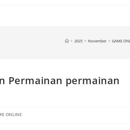
>
2025
>
November
>
GAME ON
n Permainan permainan
ME ONLINE
y: