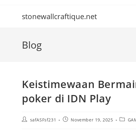
Skip
to
stonewallcraftique.net
content
Blog
Keistimewaan Bermai
poker di IDN Play
Post
Post
Post
safASFsf231
November 19, 2025
GA
author:
published:
categor