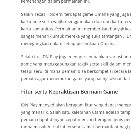
kemenangan dalam permainan ini.
Selain Texas Hold’em, terdapat game Omaha yang juga
kartu hole serta wajib menggunakan dua dari kartu te
kartu komunitas. Permainan ini memberikan banyak k
sangat menarik untuk mereka yang suka tantangan . I
menegangkan dalam setiap permukaan Omaha.
Selain itu, IDN Play juga mempersembahkan variasi pe
game yang menggabungkan taktik serta skill dalam me
tetapi seru, di mana pemain bisa berkompetisi secara
pemain agar menemukan game yang paling sesuai dari g
Fitur serta Kepraktisan Bermain Game
IDN Play menyediakan beragam fitur yang dapat mem
yang menarik. Salah satu kelebihan utama adalah tamp
pemain dapat dengan cepat mencari beragam jenis per
tanpa masalah. Hal ini tersebut amat bermanfaat bagi 