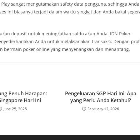
N Play sangat mengutamakan safety data pengguna, sehingga Anda
oses ini biasanya terjadi dalam waktu singkat dan Anda bakal seger
kukan deposit untuk meningkatkan saldo akun Anda. IDN Poker
ederhanakan Anda untuk melaksanakan transaksi. Dengan profi
man bermain poker online yang menyenangkan dan menantang.
ang Penuh Harapan:
Pengeluaran SGP Hari Ini: Apa
Singapore Hari Ini
yang Perlu Anda Ketahui?
June 25, 2025
February 12, 2026