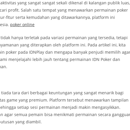
ktivitas yang sangat sangat sekali dikenal di kalangan publik luas,
ncari profit. Salah satu tempat yang menawarkan permainan poker
tur-fitur serta kemudahan yang ditawarkannya, platform ini
esia.
poker online
idak hanya terletak pada variasi permainan yang tersedia, tetapi
amanan yang diterapkan oleh platform ini. Pada artikel ini, kita
ain poker pada IDNPlay dan mengapa banyak penjudi memilih aga
kami menjelajahi lebih jauh tentang permainan IDN Poker dan
kan.
iada tara dari berbagai keuntungan yang sangat menarik bagi
litas game yang premium. Platform tersebut menawarkan tampilan
 sehingga setiap sesi permainan menjadi makin mengasyikkan.
ikan agar semua pemain bisa menikmati permainan secara ganggua
utusan yang diambil.