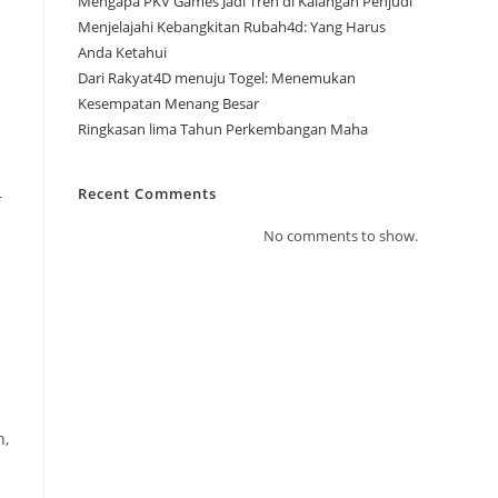
Mengapa PKV Games Jadi Tren di Kalangan Penjudi
Menjelajahi Kebangkitan Rubah4d: Yang Harus
Anda Ketahui
Dari Rakyat4D menuju Togel: Menemukan
Kesempatan Menang Besar
Ringkasan lima Tahun Perkembangan Maha
Recent Comments
r
No comments to show.
n,