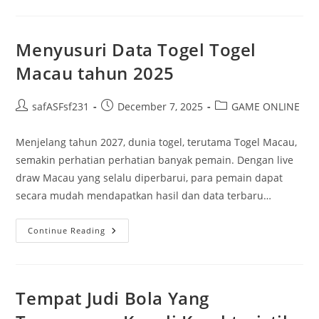
Taktik
Cerdas
Cerdas
Dan
Efektif
Menyusuri Data Togel Togel
Untuk
Judi
Macau tahun 2025
Pintar.
Post
Post
Post
safASFsf231
December 7, 2025
GAME ONLINE
author:
published:
category:
Menjelang tahun 2027, dunia togel, terutama Togel Macau,
semakin perhatian perhatian banyak pemain. Dengan live
draw Macau yang selalu diperbarui, para pemain dapat
secara mudah mendapatkan hasil dan data terbaru…
Menyusuri
Continue Reading
Data
Togel
Togel
Macau
Tahun
2025
Tempat Judi Bola Yang