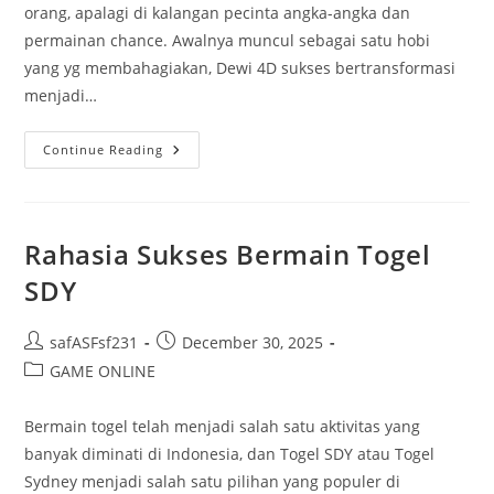
orang, apalagi di kalangan pecinta angka-angka dan
permainan chance. Awalnya muncul sebagai satu hobi
yang yg membahagiakan, Dewi 4D sukses bertransformasi
menjadi…
Dewi
Continue Reading
4D:
Dari
Hobi
Hingga
Sumber
Penghasilan
Rahasia Sukses Bermain Togel
SDY
Post
Post
safASFsf231
December 30, 2025
author:
published:
Post
GAME ONLINE
category:
Bermain togel telah menjadi salah satu aktivitas yang
banyak diminati di Indonesia, dan Togel SDY atau Togel
Sydney menjadi salah satu pilihan yang populer di