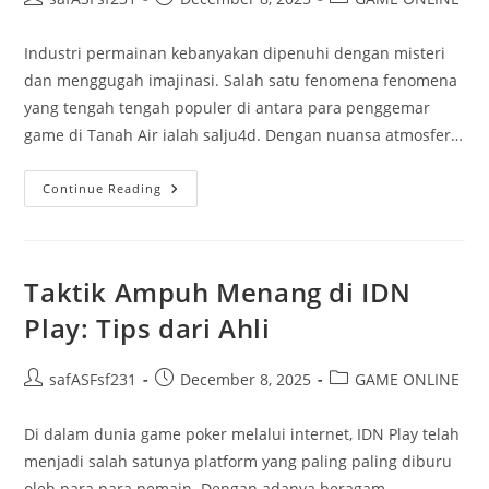
author:
published:
category:
Industri permainan kebanyakan dipenuhi dengan misteri
dan menggugah imajinasi. Salah satu fenomena fenomena
yang tengah tengah populer di antara para penggemar
game di Tanah Air ialah salju4d. Dengan nuansa atmosfer…
Misteri
Continue Reading
Salju4D:
Menyelami
Alam
Permainan
Yang
Penuh
Taktik Ampuh Menang di IDN
Berwarna-
Warni
Play: Tips dari Ahli
Post
Post
Post
safASFsf231
December 8, 2025
GAME ONLINE
author:
published:
category:
Di dalam dunia game poker melalui internet, IDN Play telah
menjadi salah satunya platform yang paling paling diburu
oleh para para pemain. Dengan adanya beragam