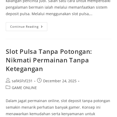
kalangan pencinta judi. Salah satu cara untuk memperbaiki
pengalaman bermain ialah melalui memanfaatkan sistem
deposit pulsa. Melalui menggunakan slot pulsa,…
Tri
Continue Reading
Slot
Pulsa:
Meningkatkan
Pengalaman
Bermain
Sahabat
Slot Pulsa Tanpa Potongan:
Nikmati Permainan Tanpa
Ketegangan
Post
Post
safASFsf231
December 24, 2025
author:
published:
Post
GAME ONLINE
category:
Dalam jagat permainan online, slot deposit tanpa potongan
semakin menarik perhatian banyak gamer. Konsep ini
menawarkan kemudahan serta kenyamanan untuk