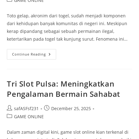
GAME ONLINE
category:
Toto gelap, akronim dari togel, sudah menjadi komponen
dari kehidupan banyak komunitas di negeri ini. Meskipun
kerap dipandang sebagai sebuah permainan ilegal,
ketertarikan pada togel tak kunjung surut. Fenomena ini…
Permainan
Continue Reading
Togel
Dan
Masyarakat:
Antara
Legenda
Dan
Tri Slot Pulsa: Meningkatkan
Kenyataan
Pengalaman Bermain Sahabat
Post
Post
safASFsf231
December 25, 2025
author:
published:
Post
GAME ONLINE
category:
Dalam zaman digital kini, game slot online kian terkenal di