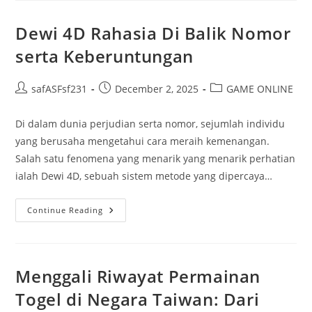
Hasil
Secara
Langsung
Dewi 4D Rahasia Di Balik Nomor
Dan
Dapatkan
serta Keberuntungan
Bonus
Post
Post
Post
safASFsf231
December 2, 2025
GAME ONLINE
author:
published:
category:
Di dalam dunia perjudian serta nomor, sejumlah individu
yang berusaha mengetahui cara meraih kemenangan.
Salah satu fenomena yang menarik yang menarik perhatian
ialah Dewi 4D, sebuah sistem metode yang dipercaya…
Dewi
Continue Reading
4D
Rahasia
Di
Balik
Nomor
Serta
Menggali Riwayat Permainan
Keberuntungan
Togel di Negara Taiwan: Dari