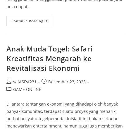
bola dapat…
Parlay
Continue Reading
Campuran:
Kombinasi
Taruhan
Yang
Sangat
Menguntungkan
Anak Muda Togel: Safari
Kreatifitas Mengarah ke
Revitalisasi Ekonomi
Post
Post
safASFsf231
December 23, 2025
author:
published:
Post
GAME ONLINE
category:
Di antara tantangan ekonomi yang dihadapi oleh banyak
banyak komunitas, terdapat suatu proyek yang menarik
perhatian, yaitu togelpemuda. Inisiatif ini bukan sekadar
menawarkan entertainment, namun juga juga memberikan