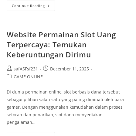
Bocoran
Continue Reading
RTP
Slot
Paling
Baru:
Tips
Untuk
Website Permainan Slot Uang
Player
Cerdas
Terpercaya: Temukan
Keberuntungan Dirimu
Post
Post
safASFsf231
December 11, 2025
author:
published:
Post
GAME ONLINE
category:
Di dunia permainan online, slot berbasis dana tersebut
sebagai pilihan salah satu yang paling diminati oleh para
gamer. Dengan menggunakan kemudahan dalam proses
setoran dan penarikan, slot dana menyediakan
pengalaman…