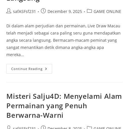
Post
Post
Post
safASFsf231
December 9, 2025
GAME ONLINE
author:
published:
category:
Di dalam alam perjudian dan permainan, Live Draw Macau
telah menjadi sebagai cara paling seru guna mendapatkan
angka secara langsung. Bermacam-macam peminat yang
sangat menantikan detik dimana angka-angka apa
mereka…
Data
Continue Reading
Macau:
Hasil
Undian
Langsung
Misteri Salju4D: Menyelami Alam
Permainan yang Penuh
Berwarna-Warni
Post
Post
Post
safASFsf231
December 8, 2025
GAME ONLINE