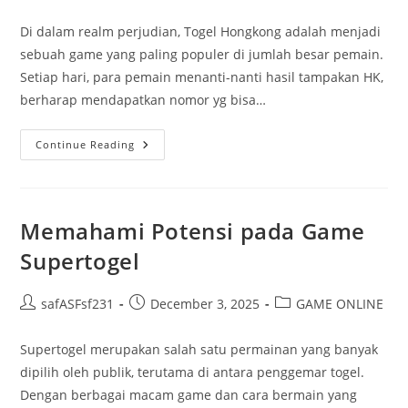
author:
published:
category:
Di dalam realm perjudian, Togel Hongkong adalah menjadi
sebuah game yang paling populer di jumlah besar pemain.
Setiap hari, para pemain menanti-nanti hasil tampakan HK,
berharap mendapatkan nomor yg bisa…
Perkiraan
Continue Reading
Togel
Hongkong:
Nomor
Terkini
Hari
Ini
Memahami Potensi pada Game
Supertogel
Post
Post
Post
safASFsf231
December 3, 2025
GAME ONLINE
author:
published:
category:
Supertogel merupakan salah satu permainan yang banyak
dipilih oleh publik, terutama di antara penggemar togel.
Dengan berbagai macam game dan cara bermain yang