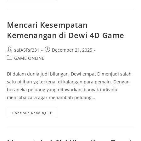
Kong:
Apa
Yang
Perlu
Anda
Mencari Kesempatan
Ketahui?
Kemenangan di Dewi 4D Game
Post
Post
safASFsf231
December 21, 2025
author:
published:
Post
GAME ONLINE
category:
Di dalam dunia judi bilangan, Dewi empat D menjadi salah
satu pilihan yg terkenal di kalangan para pemain. Dengan
beraneka peluang yang ditawarkan, banyak individu
mencoba cara agar menambah peluang…
Mencari
Continue Reading
Kesempatan
Kemenangan
Di
Dewi
4D
Game