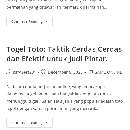
permainan yang ditawarkan, termasuk permainan…
Taktik
Continue Reading
Ampuh
Menang
Di
IDN
Play:
Tips
Togel Toto: Taktik Cerdas Cerdas
Dari
Ahli
dan Efektif untuk Judi Pintar.
Post
Post
Post
safASFsf231
December 8, 2025
GAME ONLINE
author:
published:
category:
Di dalam dunia perjudian online, yang mencakup di
dalamnya togel online, ada banyak kesempatan untuk
menunggu digali. Salah satu jenis yang populer adalah toto
togel dengan variasi permainan yang menarik.…
Togel
Continue Reading
Toto: