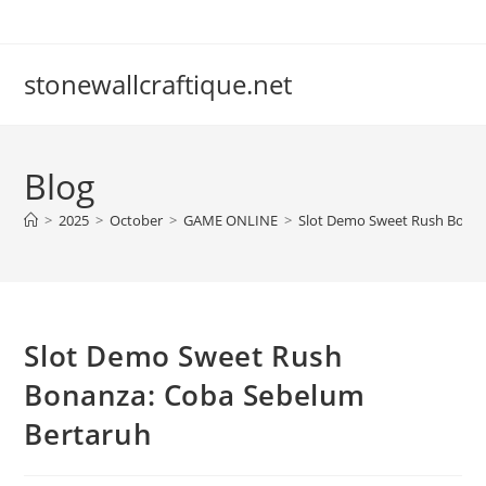
Skip
to
content
stonewallcraftique.net
Blog
>
2025
>
October
>
GAME ONLINE
>
Slot Demo Sweet Rush Bonan
Slot Demo Sweet Rush
Bonanza: Coba Sebelum
Bertaruh