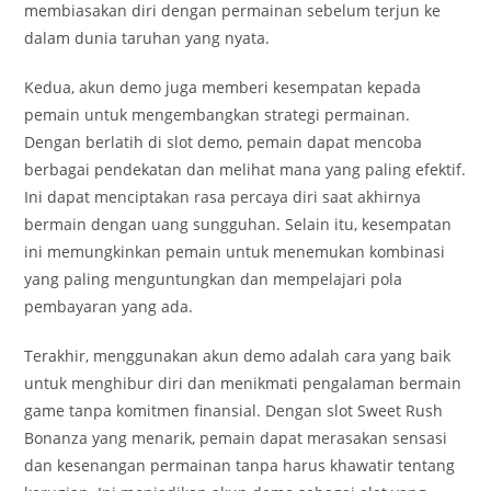
membiasakan diri dengan permainan sebelum terjun ke
dalam dunia taruhan yang nyata.
Kedua, akun demo juga memberi kesempatan kepada
pemain untuk mengembangkan strategi permainan.
Dengan berlatih di slot demo, pemain dapat mencoba
berbagai pendekatan dan melihat mana yang paling efektif.
Ini dapat menciptakan rasa percaya diri saat akhirnya
bermain dengan uang sungguhan. Selain itu, kesempatan
ini memungkinkan pemain untuk menemukan kombinasi
yang paling menguntungkan dan mempelajari pola
pembayaran yang ada.
Terakhir, menggunakan akun demo adalah cara yang baik
untuk menghibur diri dan menikmati pengalaman bermain
game tanpa komitmen finansial. Dengan slot Sweet Rush
Bonanza yang menarik, pemain dapat merasakan sensasi
dan kesenangan permainan tanpa harus khawatir tentang