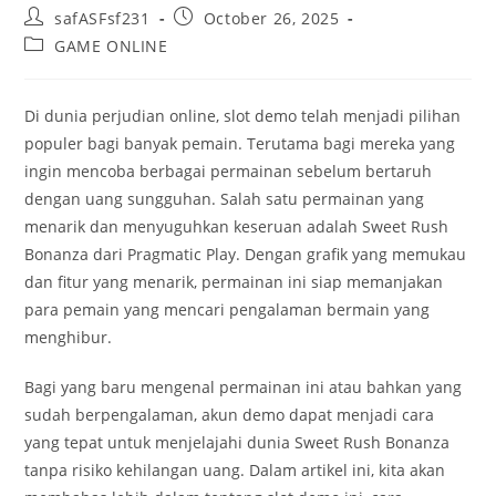
Post
Post
safASFsf231
October 26, 2025
author:
published:
Post
GAME ONLINE
category:
Di dunia perjudian online, slot demo telah menjadi pilihan
populer bagi banyak pemain. Terutama bagi mereka yang
ingin mencoba berbagai permainan sebelum bertaruh
dengan uang sungguhan. Salah satu permainan yang
menarik dan menyuguhkan keseruan adalah Sweet Rush
Bonanza dari Pragmatic Play. Dengan grafik yang memukau
dan fitur yang menarik, permainan ini siap memanjakan
para pemain yang mencari pengalaman bermain yang
menghibur.
Bagi yang baru mengenal permainan ini atau bahkan yang
sudah berpengalaman, akun demo dapat menjadi cara
yang tepat untuk menjelajahi dunia Sweet Rush Bonanza
tanpa risiko kehilangan uang. Dalam artikel ini, kita akan