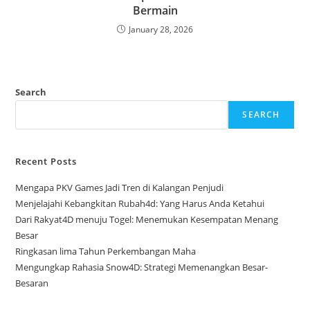
Bermain
January 28, 2026
Search
SEARCH
Recent Posts
Mengapa PKV Games Jadi Tren di Kalangan Penjudi
Menjelajahi Kebangkitan Rubah4d: Yang Harus Anda Ketahui
Dari Rakyat4D menuju Togel: Menemukan Kesempatan Menang
Besar
Ringkasan lima Tahun Perkembangan Maha
Mengungkap Rahasia Snow4D: Strategi Memenangkan Besar-
Besaran