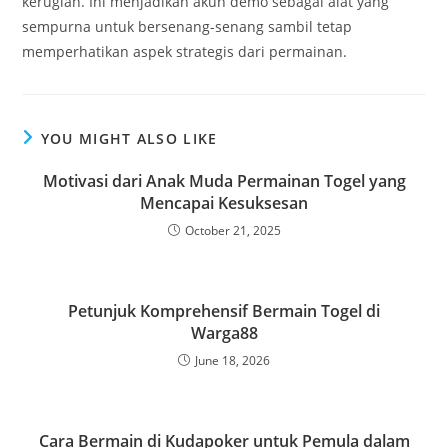
kerugian. Ini menjadikan akun demo sebagai alat yang
sempurna untuk bersenang-senang sambil tetap
memperhatikan aspek strategis dari permainan.
YOU MIGHT ALSO LIKE
Motivasi dari Anak Muda Permainan Togel yang
Mencapai Kesuksesan
October 21, 2025
Petunjuk Komprehensif Bermain Togel di
Warga88
June 18, 2026
Cara Bermain di Kudapoker untuk Pemula dalam