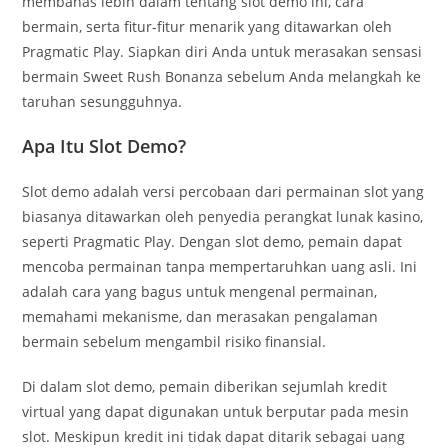
membahas lebih dalam tentang slot demo ini, cara
bermain, serta fitur-fitur menarik yang ditawarkan oleh
Pragmatic Play. Siapkan diri Anda untuk merasakan sensasi
bermain Sweet Rush Bonanza sebelum Anda melangkah ke
taruhan sesungguhnya.
Apa Itu Slot Demo?
Slot demo adalah versi percobaan dari permainan slot yang
biasanya ditawarkan oleh penyedia perangkat lunak kasino,
seperti Pragmatic Play. Dengan slot demo, pemain dapat
mencoba permainan tanpa mempertaruhkan uang asli. Ini
adalah cara yang bagus untuk mengenal permainan,
memahami mekanisme, dan merasakan pengalaman
bermain sebelum mengambil risiko finansial.
Di dalam slot demo, pemain diberikan sejumlah kredit
virtual yang dapat digunakan untuk berputar pada mesin
slot. Meskipun kredit ini tidak dapat ditarik sebagai uang