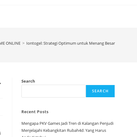
ME ONLINE
>
Iontogel: Strategi Optimum untuk Menang Besar
r
Search
SEARCH
Recent Posts
Mengapa PKV Games Jadi Tren di Kalangan Penjudi
Menjelajahi Kebangkitan Rubah4d: Yang Harus
i