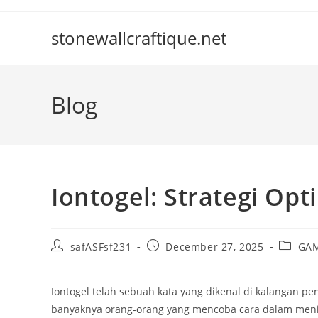
Skip
to
stonewallcraftique.net
content
Blog
Iontogel: Strategi O
Post
Post
Post
safASFsf231
December 27, 2025
GAM
author:
published:
categor
Iontogel telah sebuah kata yang dikenal di kalangan p
banyaknya orang-orang yang mencoba cara dalam menin