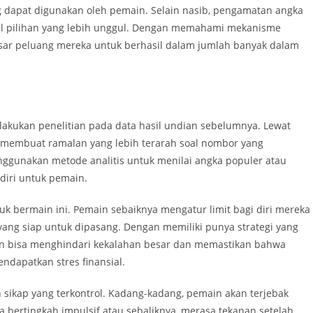
ang dapat digunakan oleh pemain. Selain nasib, pengamatan angka
il pilihan yang lebih unggul. Dengan memahami mekanisme
sar peluang mereka untuk berhasil dalam jumlah banyak dalam
melakukan penelitian pada data hasil undian sebelumnya. Lewat
a membuat ramalan yang lebih terarah soal nombor yang
ggunakan metode analitis untuk menilai angka populer atau
iri untuk pemain.
tuk bermain ini. Pemain sebaiknya mengatur limit bagi diri mereka
 yang siap untuk dipasang. Dengan memiliki punya strategi yang
ain bisa menghindari kekalahan besar dan memastikan bahwa
ndapatkan stres finansial.
n sikap yang terkontrol. Kadang-kadang, pemain akan terjebak
 bertingkah impulsif atau sebaliknya, merasa tekanan setelah