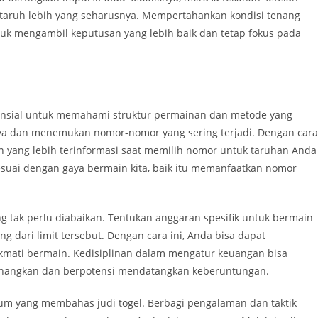
aruh lebih yang seharusnya. Mempertahankan kondisi tenang
tuk mengambil keputusan yang lebih baik dan tetap fokus pada
sensial untuk memahami struktur permainan dan metode yang
ya dan menemukan nomor-nomor yang sering terjadi. Dengan cara
n yang lebih terinformasi saat memilih nomor untuk taruhan Anda
esuai dengan gaya bermain kita, baik itu memanfaatkan nomor
g tak perlu diabaikan. Tentukan anggaran spesifik untuk bermain
 dari limit tersebut. Dengan cara ini, Anda bisa dapat
kmati bermain. Kedisiplinan dalam mengatur keuangan bisa
nangkan dan berpotensi mendatangkan keberuntungan.
um yang membahas judi togel. Berbagi pengalaman dan taktik