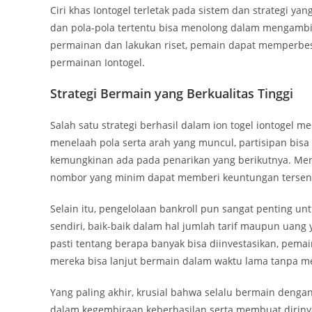
Ciri khas Iontogel terletak pada sistem dan strategi y
dan pola-pola tertentu bisa menolong dalam mengamb
permainan dan lakukan riset, pemain dapat memperbe
permainan Iontogel.
Strategi Bermain yang Berkualitas Tinggi
Salah satu strategi berhasil dalam ion togel iontogel 
menelaah pola serta arah yang muncul, partisipan bis
kemungkinan ada pada penarikan yang berikutnya. Men
nombor yang minim dapat memberi keuntungan tersend
Selain itu, pengelolaan bankroll pun sangat penting un
sendiri, baik-baik dalam hal jumlah tarif maupun uang
pasti tentang berapa banyak bisa diinvestasikan, pem
mereka bisa lanjut bermain dalam waktu lama tanpa me
Yang paling akhir, krusial bahwa selalu bermain denga
dalam kegembiraan keberhasilan serta membuat dirinya