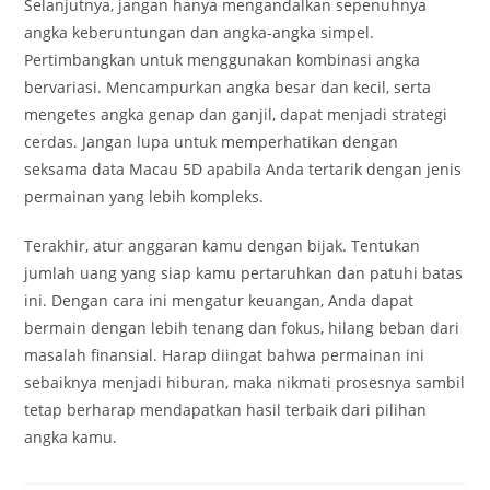
Selanjutnya, jangan hanya mengandalkan sepenuhnya
angka keberuntungan dan angka-angka simpel.
Pertimbangkan untuk menggunakan kombinasi angka
bervariasi. Mencampurkan angka besar dan kecil, serta
mengetes angka genap dan ganjil, dapat menjadi strategi
cerdas. Jangan lupa untuk memperhatikan dengan
seksama data Macau 5D apabila Anda tertarik dengan jenis
permainan yang lebih kompleks.
Terakhir, atur anggaran kamu dengan bijak. Tentukan
jumlah uang yang siap kamu pertaruhkan dan patuhi batas
ini. Dengan cara ini mengatur keuangan, Anda dapat
bermain dengan lebih tenang dan fokus, hilang beban dari
masalah finansial. Harap diingat bahwa permainan ini
sebaiknya menjadi hiburan, maka nikmati prosesnya sambil
tetap berharap mendapatkan hasil terbaik dari pilihan
angka kamu.