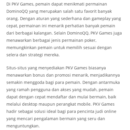
Di PKV Games, pemain dapat menikmati permainan
DominoQQ yang merupakan salah satu favorit banyak
orang. Dengan aturan yang sederhana dan gameplay yang
cepat, permainan ini menarik perhatian banyak pemain
dari berbagai kalangan. Selain DominoQQ, PKV Games juga
menawarkan berbagai jenis permainan poker,
memungkinkan pemain untuk memilih sesuai dengan
selera dan strategi mereka.
Situs-situs yang menyediakan PKV Games biasanya
menawarkan bonus dan promosi menarik, menjadikannya
semakin menggoda bagi para pemain. Dengan antarmuka
yang ramah pengguna dan akses yang mudah, pemain
dapat dengan cepat mendaftar dan mulai bermain, baik
melalui desktop maupun perangkat mobile. PKV Games
hadir sebagai solusi ideal bagi para pencinta judi online
yang mencari pengalaman bermain yang seru dan
menguntungkan.