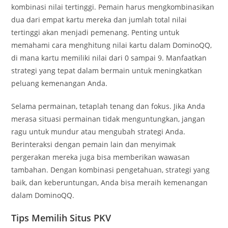
kombinasi nilai tertinggi. Pemain harus mengkombinasikan
dua dari empat kartu mereka dan jumlah total nilai
tertinggi akan menjadi pemenang. Penting untuk
memahami cara menghitung nilai kartu dalam DominoQQ,
di mana kartu memiliki nilai dari 0 sampai 9. Manfaatkan
strategi yang tepat dalam bermain untuk meningkatkan
peluang kemenangan Anda.
Selama permainan, tetaplah tenang dan fokus. Jika Anda
merasa situasi permainan tidak menguntungkan, jangan
ragu untuk mundur atau mengubah strategi Anda.
Berinteraksi dengan pemain lain dan menyimak
pergerakan mereka juga bisa memberikan wawasan
tambahan. Dengan kombinasi pengetahuan, strategi yang
baik, dan keberuntungan, Anda bisa meraih kemenangan
dalam DominoQQ.
Tips Memilih Situs PKV