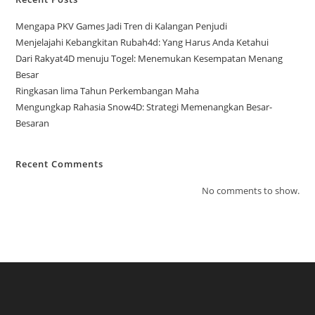
Mengapa PKV Games Jadi Tren di Kalangan Penjudi
Menjelajahi Kebangkitan Rubah4d: Yang Harus Anda Ketahui
Dari Rakyat4D menuju Togel: Menemukan Kesempatan Menang
Besar
Ringkasan lima Tahun Perkembangan Maha
Mengungkap Rahasia Snow4D: Strategi Memenangkan Besar-
Besaran
Recent Comments
No comments to show.