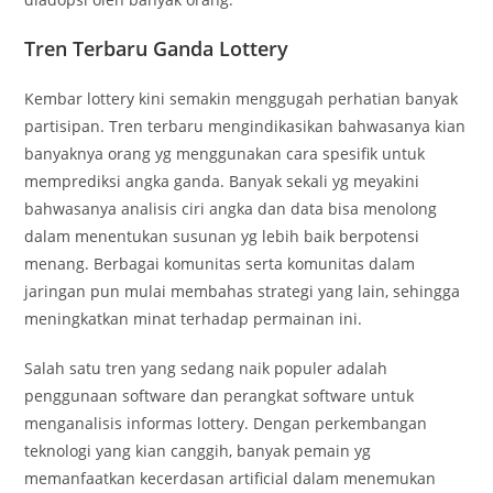
Tren Terbaru Ganda Lottery
Kembar lottery kini semakin menggugah perhatian banyak
partisipan. Tren terbaru mengindikasikan bahwasanya kian
banyaknya orang yg menggunakan cara spesifik untuk
memprediksi angka ganda. Banyak sekali yg meyakini
bahwasanya analisis ciri angka dan data bisa menolong
dalam menentukan susunan yg lebih baik berpotensi
menang. Berbagai komunitas serta komunitas dalam
jaringan pun mulai membahas strategi yang lain, sehingga
meningkatkan minat terhadap permainan ini.
Salah satu tren yang sedang naik populer adalah
penggunaan software dan perangkat software untuk
menganalisis informas lottery. Dengan perkembangan
teknologi yang kian canggih, banyak pemain yg
memanfaatkan kecerdasan artificial dalam menemukan