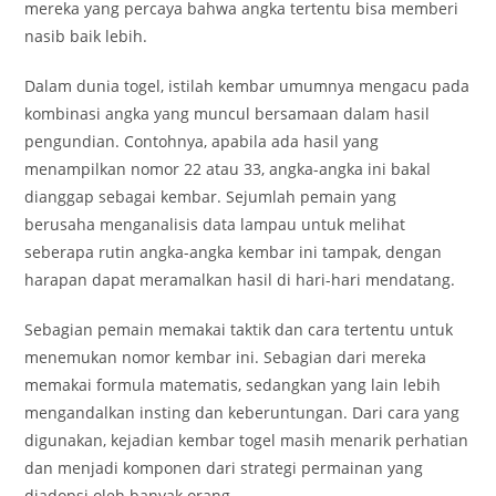
mereka yang percaya bahwa angka tertentu bisa memberi
nasib baik lebih.
Dalam dunia togel, istilah kembar umumnya mengacu pada
kombinasi angka yang muncul bersamaan dalam hasil
pengundian. Contohnya, apabila ada hasil yang
menampilkan nomor 22 atau 33, angka-angka ini bakal
dianggap sebagai kembar. Sejumlah pemain yang
berusaha menganalisis data lampau untuk melihat
seberapa rutin angka-angka kembar ini tampak, dengan
harapan dapat meramalkan hasil di hari-hari mendatang.
Sebagian pemain memakai taktik dan cara tertentu untuk
menemukan nomor kembar ini. Sebagian dari mereka
memakai formula matematis, sedangkan yang lain lebih
mengandalkan insting dan keberuntungan. Dari cara yang
digunakan, kejadian kembar togel masih menarik perhatian
dan menjadi komponen dari strategi permainan yang
diadopsi oleh banyak orang.