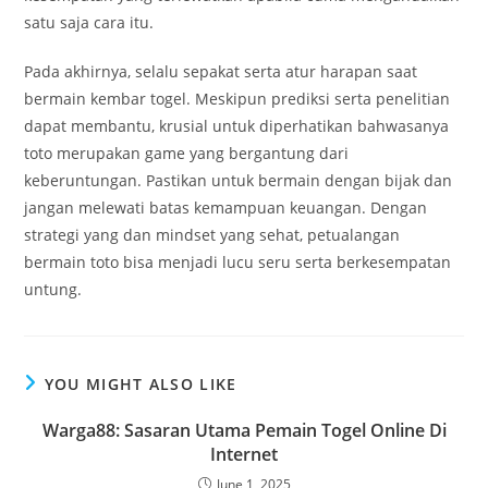
satu saja cara itu.
Pada akhirnya, selalu sepakat serta atur harapan saat
bermain kembar togel. Meskipun prediksi serta penelitian
dapat membantu, krusial untuk diperhatikan bahwasanya
toto merupakan game yang bergantung dari
keberuntungan. Pastikan untuk bermain dengan bijak dan
jangan melewati batas kemampuan keuangan. Dengan
strategi yang dan mindset yang sehat, petualangan
bermain toto bisa menjadi lucu seru serta berkesempatan
untung.
YOU MIGHT ALSO LIKE
Warga88: Sasaran Utama Pemain Togel Online Di
Internet
June 1, 2025