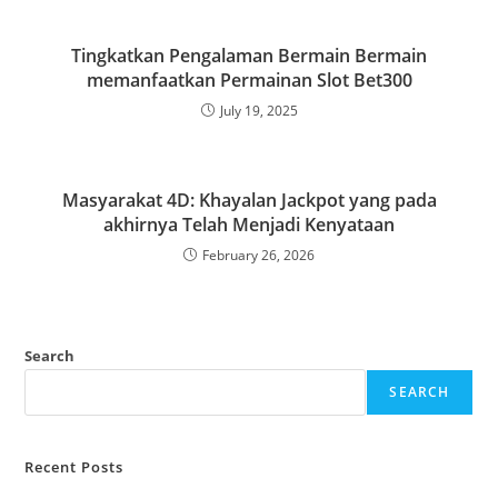
Tingkatkan Pengalaman Bermain Bermain
memanfaatkan Permainan Slot Bet300
July 19, 2025
Masyarakat 4D: Khayalan Jackpot yang pada
akhirnya Telah Menjadi Kenyataan
February 26, 2026
Search
SEARCH
Recent Posts