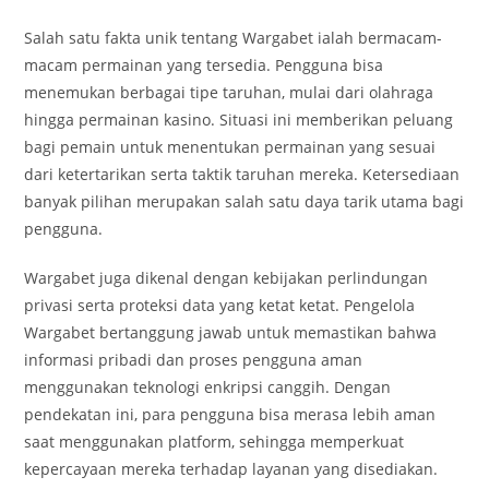
Salah satu fakta unik tentang Wargabet ialah bermacam-
macam permainan yang tersedia. Pengguna bisa
menemukan berbagai tipe taruhan, mulai dari olahraga
hingga permainan kasino. Situasi ini memberikan peluang
bagi pemain untuk menentukan permainan yang sesuai
dari ketertarikan serta taktik taruhan mereka. Ketersediaan
banyak pilihan merupakan salah satu daya tarik utama bagi
pengguna.
Wargabet juga dikenal dengan kebijakan perlindungan
privasi serta proteksi data yang ketat ketat. Pengelola
Wargabet bertanggung jawab untuk memastikan bahwa
informasi pribadi dan proses pengguna aman
menggunakan teknologi enkripsi canggih. Dengan
pendekatan ini, para pengguna bisa merasa lebih aman
saat menggunakan platform, sehingga memperkuat
kepercayaan mereka terhadap layanan yang disediakan.