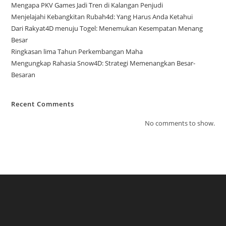
Mengapa PKV Games Jadi Tren di Kalangan Penjudi
Menjelajahi Kebangkitan Rubah4d: Yang Harus Anda Ketahui
Dari Rakyat4D menuju Togel: Menemukan Kesempatan Menang
Besar
Ringkasan lima Tahun Perkembangan Maha
Mengungkap Rahasia Snow4D: Strategi Memenangkan Besar-
Besaran
Recent Comments
No comments to show.