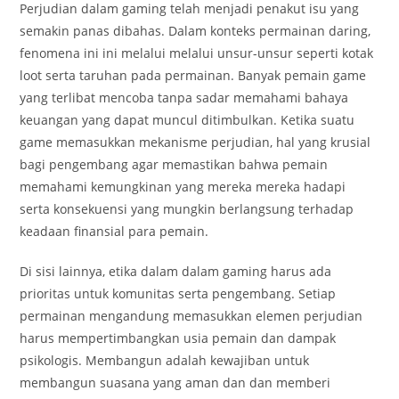
Perjudian dalam gaming telah menjadi penakut isu yang
semakin panas dibahas. Dalam konteks permainan daring,
fenomena ini ini melalui melalui unsur-unsur seperti kotak
loot serta taruhan pada permainan. Banyak pemain game
yang terlibat mencoba tanpa sadar memahami bahaya
keuangan yang dapat muncul ditimbulkan. Ketika suatu
game memasukkan mekanisme perjudian, hal yang krusial
bagi pengembang agar memastikan bahwa pemain
memahami kemungkinan yang mereka mereka hadapi
serta konsekuensi yang mungkin berlangsung terhadap
keadaan finansial para pemain.
Di sisi lainnya, etika dalam dalam gaming harus ada
prioritas untuk komunitas serta pengembang. Setiap
permainan mengandung memasukkan elemen perjudian
harus mempertimbangkan usia pemain dan dampak
psikologis. Membangun adalah kewajiban untuk
membangun suasana yang aman dan dan memberi