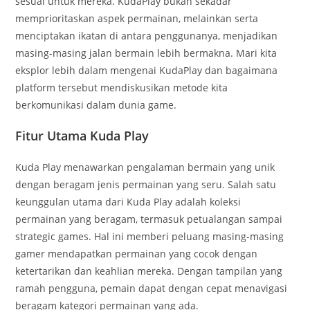
sesuai untuk mereka. KudaPlay bukan sekadar
memprioritaskan aspek permainan, melainkan serta
menciptakan ikatan di antara penggunanya, menjadikan
masing-masing jalan bermain lebih bermakna. Mari kita
eksplor lebih dalam mengenai KudaPlay dan bagaimana
platform tersebut mendiskusikan metode kita
berkomunikasi dalam dunia game.
Fitur Utama Kuda Play
Kuda Play menawarkan pengalaman bermain yang unik
dengan beragam jenis permainan yang seru. Salah satu
keunggulan utama dari Kuda Play adalah koleksi
permainan yang beragam, termasuk petualangan sampai
strategic games. Hal ini memberi peluang masing-masing
gamer mendapatkan permainan yang cocok dengan
ketertarikan dan keahlian mereka. Dengan tampilan yang
ramah pengguna, pemain dapat dengan cepat menavigasi
beragam kategori permainan yang ada.