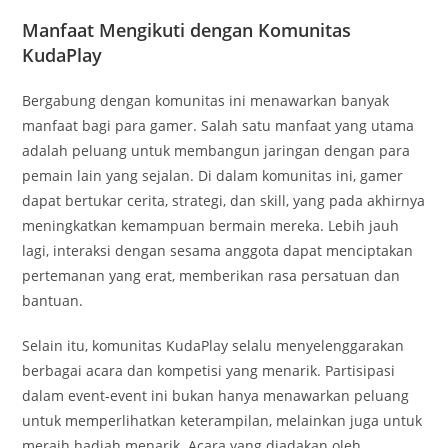
Manfaat Mengikuti dengan Komunitas
KudaPlay
Bergabung dengan komunitas ini menawarkan banyak
manfaat bagi para gamer. Salah satu manfaat yang utama
adalah peluang untuk membangun jaringan dengan para
pemain lain yang sejalan. Di dalam komunitas ini, gamer
dapat bertukar cerita, strategi, dan skill, yang pada akhirnya
meningkatkan kemampuan bermain mereka. Lebih jauh
lagi, interaksi dengan sesama anggota dapat menciptakan
pertemanan yang erat, memberikan rasa persatuan dan
bantuan.
Selain itu, komunitas KudaPlay selalu menyelenggarakan
berbagai acara dan kompetisi yang menarik. Partisipasi
dalam event-event ini bukan hanya menawarkan peluang
untuk memperlihatkan keterampilan, melainkan juga untuk
meraih hadiah menarik. Acara yang diadakan oleh