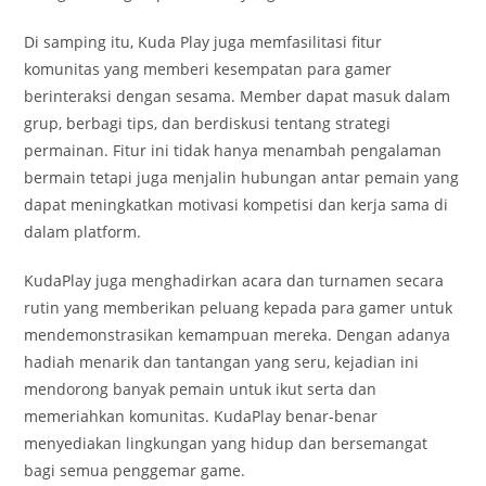
Di samping itu, Kuda Play juga memfasilitasi fitur
komunitas yang memberi kesempatan para gamer
berinteraksi dengan sesama. Member dapat masuk dalam
grup, berbagi tips, dan berdiskusi tentang strategi
permainan. Fitur ini tidak hanya menambah pengalaman
bermain tetapi juga menjalin hubungan antar pemain yang
dapat meningkatkan motivasi kompetisi dan kerja sama di
dalam platform.
KudaPlay juga menghadirkan acara dan turnamen secara
rutin yang memberikan peluang kepada para gamer untuk
mendemonstrasikan kemampuan mereka. Dengan adanya
hadiah menarik dan tantangan yang seru, kejadian ini
mendorong banyak pemain untuk ikut serta dan
memeriahkan komunitas. KudaPlay benar-benar
menyediakan lingkungan yang hidup dan bersemangat
bagi semua penggemar game.