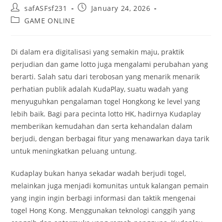
Post
Post
safASFsf231
January 24, 2026
author:
published:
Post
GAME ONLINE
category:
Di dalam era digitalisasi yang semakin maju, praktik
perjudian dan game lotto juga mengalami perubahan yang
berarti. Salah satu dari terobosan yang menarik menarik
perhatian publik adalah KudaPlay, suatu wadah yang
menyuguhkan pengalaman togel Hongkong ke level yang
lebih baik. Bagi para pecinta lotto HK, hadirnya Kudaplay
memberikan kemudahan dan serta kehandalan dalam
berjudi, dengan berbagai fitur yang menawarkan daya tarik
untuk meningkatkan peluang untung.
Kudaplay bukan hanya sekadar wadah berjudi togel,
melainkan juga menjadi komunitas untuk kalangan pemain
yang ingin ingin berbagi informasi dan taktik mengenai
togel Hong Kong. Menggunakan teknologi canggih yang