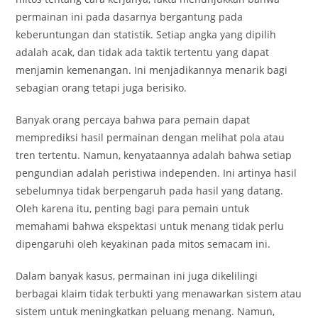
permainan ini pada dasarnya bergantung pada
keberuntungan dan statistik. Setiap angka yang dipilih
adalah acak, dan tidak ada taktik tertentu yang dapat
menjamin kemenangan. Ini menjadikannya menarik bagi
sebagian orang tetapi juga berisiko.
Banyak orang percaya bahwa para pemain dapat
memprediksi hasil permainan dengan melihat pola atau
tren tertentu. Namun, kenyataannya adalah bahwa setiap
pengundian adalah peristiwa independen. Ini artinya hasil
sebelumnya tidak berpengaruh pada hasil yang datang.
Oleh karena itu, penting bagi para pemain untuk
memahami bahwa ekspektasi untuk menang tidak perlu
dipengaruhi oleh keyakinan pada mitos semacam ini.
Dalam banyak kasus, permainan ini juga dikelilingi
berbagai klaim tidak terbukti yang menawarkan sistem atau
sistem untuk meningkatkan peluang menang. Namun,