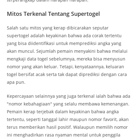
Mitos Terkenal Tentang Supertogel
Salah satu mitos yang kerap dibicarakan seputar
supertogel adalah keyakinan bahwa ada corak tertentu
yang bisa diidentifikasi untuk memprediksi angka yang
akan muncul. Sejumlah pemain menyakini bahwa melalui
mengkaji data togel sebelumnya, mereka bisa menyusun
nomor yang akan keluar. Tetapi, kenyataannya, keluaran
togel bersifat acak serta tak dapat diprediksi dengan cara
apa pun.
Kepercayaan selainnya yang juga terkenal ialah bahwa ada
"nomor kebahagiaan" yang selalu membawa kemenangan.
Pemain kerap terjebak dalam keyakinan bahwa angka
tertentu, seperti tanggal lahir maupun nomor favorit, akan
terus memberikan hasil positif. Walaupun memilih nomor
ini menghadirkan rasa nyaman mental untuk penggila