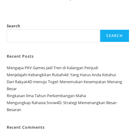
Search
SEARCH
Recent Posts
Mengapa PKV Games Jadi Tren di Kalangan Penjudi
Menjelajahi Kebangkitan Rubah4d: Yang Harus Anda Ketahui
Dari Rakyat4D menuju Togel: Menemukan Kesempatan Menang
Besar
Ringkasan lima Tahun Perkembangan Maha
Mengungkap Rahasia Snow4D: Strategi Memenangkan Besar-
Besaran
Recent Comments