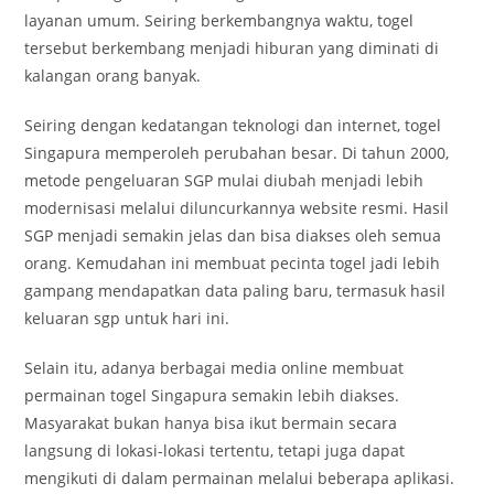
layanan umum. Seiring berkembangnya waktu, togel
tersebut berkembang menjadi hiburan yang diminati di
kalangan orang banyak.
Seiring dengan kedatangan teknologi dan internet, togel
Singapura memperoleh perubahan besar. Di tahun 2000,
metode pengeluaran SGP mulai diubah menjadi lebih
modernisasi melalui diluncurkannya website resmi. Hasil
SGP menjadi semakin jelas dan bisa diakses oleh semua
orang. Kemudahan ini membuat pecinta togel jadi lebih
gampang mendapatkan data paling baru, termasuk hasil
keluaran sgp untuk hari ini.
Selain itu, adanya berbagai media online membuat
permainan togel Singapura semakin lebih diakses.
Masyarakat bukan hanya bisa ikut bermain secara
langsung di lokasi-lokasi tertentu, tetapi juga dapat
mengikuti di dalam permainan melalui beberapa aplikasi.