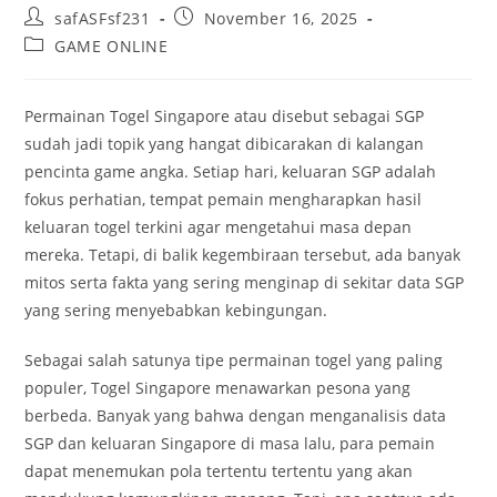
Post
Post
safASFsf231
November 16, 2025
author:
published:
Post
GAME ONLINE
category:
Permainan Togel Singapore atau disebut sebagai SGP
sudah jadi topik yang hangat dibicarakan di kalangan
pencinta game angka. Setiap hari, keluaran SGP adalah
fokus perhatian, tempat pemain mengharapkan hasil
keluaran togel terkini agar mengetahui masa depan
mereka. Tetapi, di balik kegembiraan tersebut, ada banyak
mitos serta fakta yang sering menginap di sekitar data SGP
yang sering menyebabkan kebingungan.
Sebagai salah satunya tipe permainan togel yang paling
populer, Togel Singapore menawarkan pesona yang
berbeda. Banyak yang bahwa dengan menganalisis data
SGP dan keluaran Singapore di masa lalu, para pemain
dapat menemukan pola tertentu tertentu yang akan