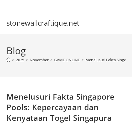
Skip
to
content
stonewallcraftique.net
Blog
>
2025
>
November
>
GAME ONLINE
>
Menelusuri Fakta Singapo
Menelusuri Fakta Singapore
Pools: Kepercayaan dan
Kenyataan Togel Singapura