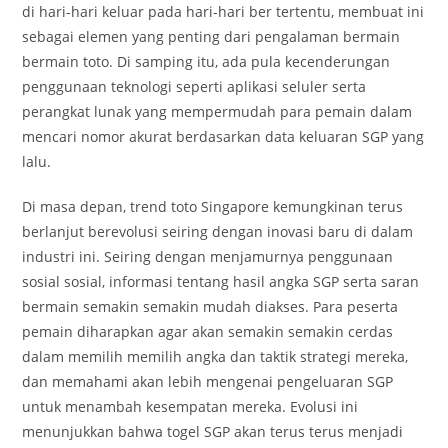
di hari-hari keluar pada hari-hari ber tertentu, membuat ini
sebagai elemen yang penting dari pengalaman bermain
bermain toto. Di samping itu, ada pula kecenderungan
penggunaan teknologi seperti aplikasi seluler serta
perangkat lunak yang mempermudah para pemain dalam
mencari nomor akurat berdasarkan data keluaran SGP yang
lalu.
Di masa depan, trend toto Singapore kemungkinan terus
berlanjut berevolusi seiring dengan inovasi baru di dalam
industri ini. Seiring dengan menjamurnya penggunaan
sosial sosial, informasi tentang hasil angka SGP serta saran
bermain semakin semakin mudah diakses. Para peserta
pemain diharapkan agar akan semakin semakin cerdas
dalam memilih memilih angka dan taktik strategi mereka,
dan memahami akan lebih mengenai pengeluaran SGP
untuk menambah kesempatan mereka. Evolusi ini
menunjukkan bahwa togel SGP akan terus terus menjadi