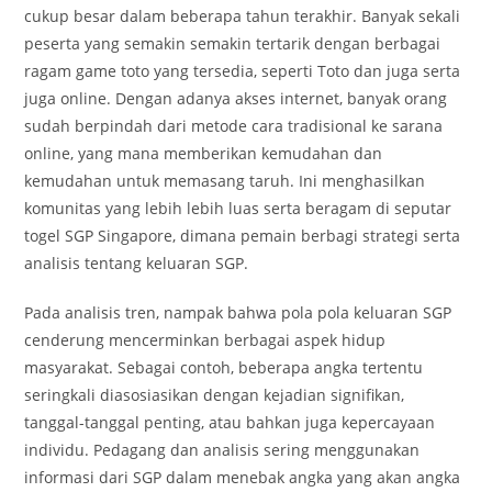
cukup besar dalam beberapa tahun terakhir. Banyak sekali
peserta yang semakin semakin tertarik dengan berbagai
ragam game toto yang tersedia, seperti Toto dan juga serta
juga online. Dengan adanya akses internet, banyak orang
sudah berpindah dari metode cara tradisional ke sarana
online, yang mana memberikan kemudahan dan
kemudahan untuk memasang taruh. Ini menghasilkan
komunitas yang lebih lebih luas serta beragam di seputar
togel SGP Singapore, dimana pemain berbagi strategi serta
analisis tentang keluaran SGP.
Pada analisis tren, nampak bahwa pola pola keluaran SGP
cenderung mencerminkan berbagai aspek hidup
masyarakat. Sebagai contoh, beberapa angka tertentu
seringkali diasosiasikan dengan kejadian signifikan,
tanggal-tanggal penting, atau bahkan juga kepercayaan
individu. Pedagang dan analisis sering menggunakan
informasi dari SGP dalam menebak angka yang akan angka