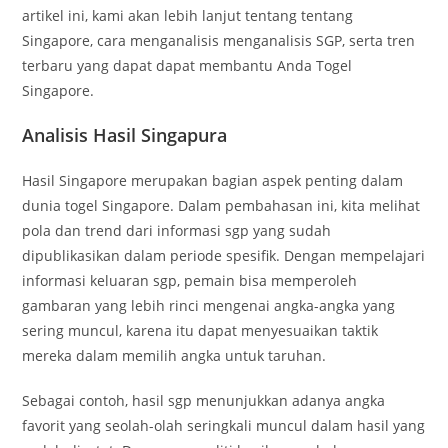
artikel ini, kami akan lebih lanjut tentang tentang
Singapore, cara menganalisis menganalisis SGP, serta tren
terbaru yang dapat dapat membantu Anda Togel
Singapore.
Analisis Hasil Singapura
Hasil Singapore merupakan bagian aspek penting dalam
dunia togel Singapore. Dalam pembahasan ini, kita melihat
pola dan trend dari informasi sgp yang sudah
dipublikasikan dalam periode spesifik. Dengan mempelajari
informasi keluaran sgp, pemain bisa memperoleh
gambaran yang lebih rinci mengenai angka-angka yang
sering muncul, karena itu dapat menyesuaikan taktik
mereka dalam memilih angka untuk taruhan.
Sebagai contoh, hasil sgp menunjukkan adanya angka
favorit yang seolah-olah seringkali muncul dalam hasil yang