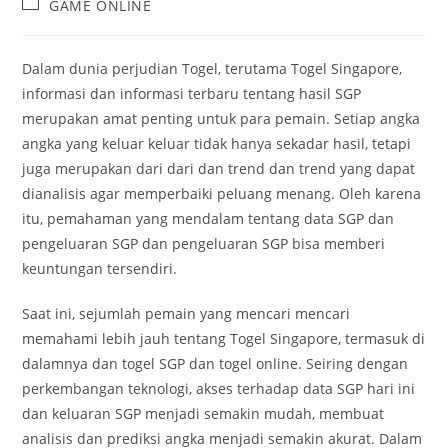
Post
GAME ONLINE
category:
Dalam dunia perjudian Togel, terutama Togel Singapore,
informasi dan informasi terbaru tentang hasil SGP
merupakan amat penting untuk para pemain. Setiap angka
angka yang keluar keluar tidak hanya sekadar hasil, tetapi
juga merupakan dari dari dan trend dan trend yang dapat
dianalisis agar memperbaiki peluang menang. Oleh karena
itu, pemahaman yang mendalam tentang data SGP dan
pengeluaran SGP dan pengeluaran SGP bisa memberi
keuntungan tersendiri.
Saat ini, sejumlah pemain yang mencari mencari
memahami lebih jauh tentang Togel Singapore, termasuk di
dalamnya dan togel SGP dan togel online. Seiring dengan
perkembangan teknologi, akses terhadap data SGP hari ini
dan keluaran SGP menjadi semakin mudah, membuat
analisis dan prediksi angka menjadi semakin akurat. Dalam