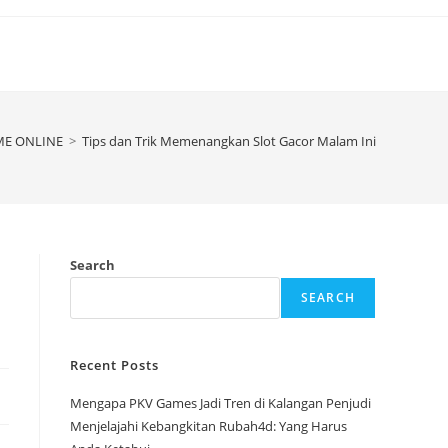
E ONLINE
>
Tips dan Trik Memenangkan Slot Gacor Malam Ini
Search
SEARCH
Recent Posts
Mengapa PKV Games Jadi Tren di Kalangan Penjudi
Menjelajahi Kebangkitan Rubah4d: Yang Harus