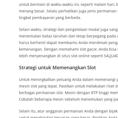
untuk bermain di waktu-waktu ini, seperti malam hari,
menang besar. Selalu perhatikan juga jenis permainan sl
tingkat pembayaran yang berbeda.
Selain waktu, strategi dan pengelolaan modal juga sang
menentukan batas taruhan dan tetap berpegang pada 
harus berhenti dapat membantu Anda menikmati peng
kemenangan. Dengan memahami slot gacor, Anda bisa 
lebih menyenangkan di situs slot online seperti SALJU4
Strategi untuk Memenangkan Slot
Untuk meningkatkan peluang Anda dalam memenangi per
mesin slot yang tepat. Pastikan untuk melakukan riset 
berbagai permainan slot. Mesin dengan RTP tinggi me
Cobalah beberapa mesin sebelum menemukan yang pal
Selain itu, atur anggaran permainan Anda dengan bija
untuk menghindari kerugian yang besar. Pastikan And