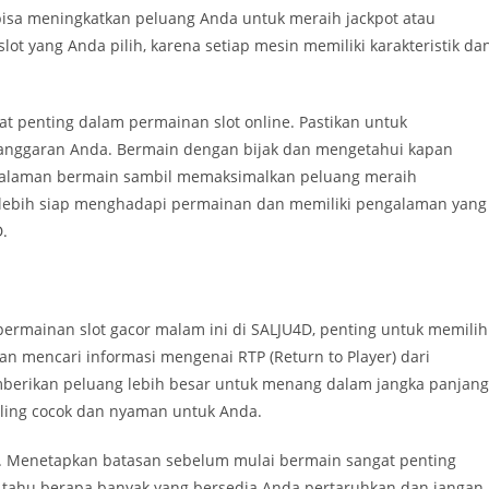
 bisa meningkatkan peluang Anda untuk meraih jackpot atau
ot yang Anda pilih, karena setiap mesin memiliki karakteristik da
at penting dalam permainan slot online. Pastikan untuk
anggaran Anda. Bermain dengan bijak dan mengetahui kapan
alaman bermain sambil memaksimalkan peluang meraih
lebih siap menghadapi permainan dan memiliki pengalaman yang
D.
mainan slot gacor malam ini di SALJU4D, penting untuk memilih
dan mencari informasi mengenai RTP (Return to Player) dari
mberikan peluang lebih besar untuk menang dalam jangka panjang
ing cocok dan nyaman untuk Anda.
k. Menetapkan batasan sebelum mulai bermain sangat penting
a tahu berapa banyak yang bersedia Anda pertaruhkan dan jangan