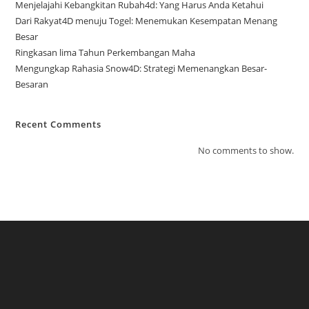
Menjelajahi Kebangkitan Rubah4d: Yang Harus Anda Ketahui
Dari Rakyat4D menuju Togel: Menemukan Kesempatan Menang
Besar
Ringkasan lima Tahun Perkembangan Maha
Mengungkap Rahasia Snow4D: Strategi Memenangkan Besar-
Besaran
Recent Comments
No comments to show.