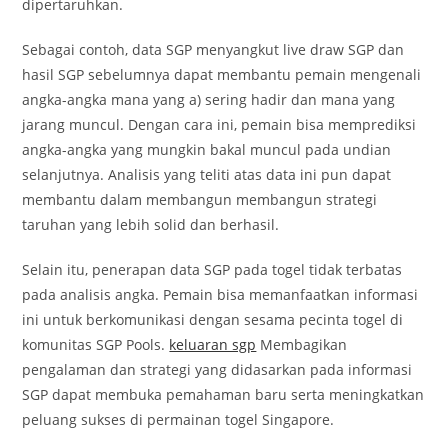
dipertaruhkan.
Sebagai contoh, data SGP menyangkut live draw SGP dan
hasil SGP sebelumnya dapat membantu pemain mengenali
angka-angka mana yang a) sering hadir dan mana yang
jarang muncul. Dengan cara ini, pemain bisa memprediksi
angka-angka yang mungkin bakal muncul pada undian
selanjutnya. Analisis yang teliti atas data ini pun dapat
membantu dalam membangun membangun strategi
taruhan yang lebih solid dan berhasil.
Selain itu, penerapan data SGP pada togel tidak terbatas
pada analisis angka. Pemain bisa memanfaatkan informasi
ini untuk berkomunikasi dengan sesama pecinta togel di
komunitas SGP Pools.
keluaran sgp
Membagikan
pengalaman dan strategi yang didasarkan pada informasi
SGP dapat membuka pemahaman baru serta meningkatkan
peluang sukses di permainan togel Singapore.