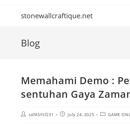
Skip
to
stonewallcraftique.net
content
Blog
Memahami Demo : Per
sentuhan Gaya Zaman
Post
Post
Post
safASFsf231
July 24, 2025
GAME ONL
author:
published:
category: