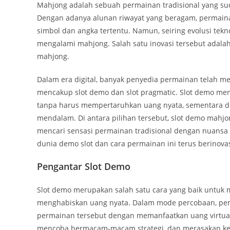
Mahjong adalah sebuah permainan tradisional yang sud
Dengan adanya alunan riwayat yang beragam, permai
simbol dan angka tertentu. Namun, seiring evolusi tekn
mengalami mahjong. Salah satu inovasi tersebut adalah 
mahjong.
Dalam era digital, banyak penyedia permainan telah me
mencakup slot demo dan slot pragmatic. Slot demo m
tanpa harus mempertaruhkan uang nyata, sementara 
mendalam. Di antara pilihan tersebut, slot demo mahj
mencari sensasi permainan tradisional dengan nuansa m
dunia demo slot dan cara permainan ini terus berinova
Pengantar Slot Demo
Slot demo merupakan salah satu cara yang baik untuk
menghabiskan uang nyata. Dalam mode percobaan, pem
permainan tersebut dengan memanfaatkan uang virtua
mencoba bermacam-macam strategi, dan merasakan kese