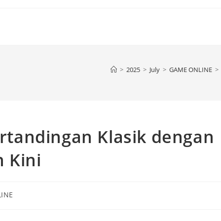
>
2025
>
July
>
GAME ONLINE
>
tandingan Klasik dengan
 Kini
INE