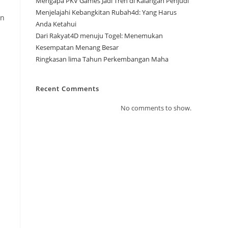
Mengapa PKV Games Jadi Tren di Kalangan Penjudi
Menjelajahi Kebangkitan Rubah4d: Yang Harus
an
Anda Ketahui
Dari Rakyat4D menuju Togel: Menemukan
Kesempatan Menang Besar
Ringkasan lima Tahun Perkembangan Maha
Recent Comments
No comments to show.