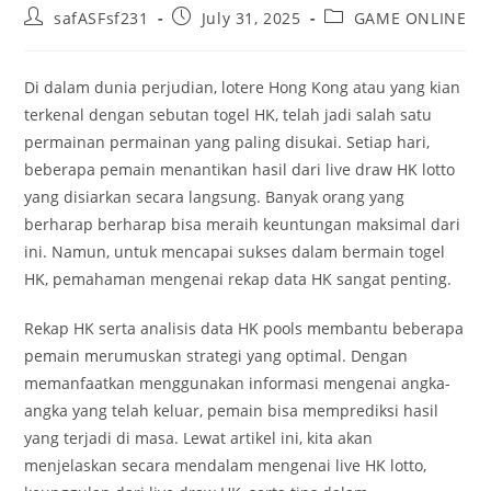
Post
Post
Post
safASFsf231
July 31, 2025
GAME ONLINE
author:
published:
category:
Di dalam dunia perjudian, lotere Hong Kong atau yang kian
terkenal dengan sebutan togel HK, telah jadi salah satu
permainan permainan yang paling disukai. Setiap hari,
beberapa pemain menantikan hasil dari live draw HK lotto
yang disiarkan secara langsung. Banyak orang yang
berharap berharap bisa meraih keuntungan maksimal dari
ini. Namun, untuk mencapai sukses dalam bermain togel
HK, pemahaman mengenai rekap data HK sangat penting.
Rekap HK serta analisis data HK pools membantu beberapa
pemain merumuskan strategi yang optimal. Dengan
memanfaatkan menggunakan informasi mengenai angka-
angka yang telah keluar, pemain bisa memprediksi hasil
yang terjadi di masa. Lewat artikel ini, kita akan
menjelaskan secara mendalam mengenai live HK lotto,