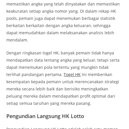
memastikan angka yang telah dinyatakan dan memastikan
keakuratan setiap angka nomor yang. Di dalam rekap HK
pools, pemain juga dapat menemukan berbagai statistik
berkaitan berkaitan dengan angka keluaran, sehingga
dapat memudahkan dalam melaksanakan analisis lebih
mendalam.
Dengan ringkasan togel HK, banyak pemain tidak hanya
mendapatkan data tentang angka yang keluar, tetapi serta
dapat menemukan pola tertentu yang mungkin tidak
terlihat pandangan pertama.
Togel HK
Ini memberikan
kesempatan kepada pemain untuk merencanakan strategi
mereka secara lebih baik dan berisiko meningkatkan
peluang mereka dalam mendapatkan profit optimal dari
setiap semua taruhan yang mereka pasang.
Pengundian Langsung HK Lotto