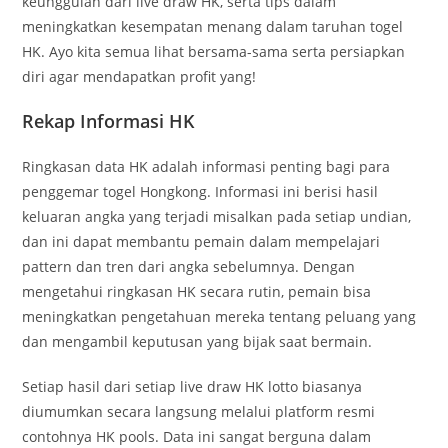
keunggulan dari live draw HK, serta tips dalam
meningkatkan kesempatan menang dalam taruhan togel
HK. Ayo kita semua lihat bersama-sama serta persiapkan
diri agar mendapatkan profit yang!
Rekap Informasi HK
Ringkasan data HK adalah informasi penting bagi para
penggemar togel Hongkong. Informasi ini berisi hasil
keluaran angka yang terjadi misalkan pada setiap undian,
dan ini dapat membantu pemain dalam mempelajari
pattern dan tren dari angka sebelumnya. Dengan
mengetahui ringkasan HK secara rutin, pemain bisa
meningkatkan pengetahuan mereka tentang peluang yang
dan mengambil keputusan yang bijak saat bermain.
Setiap hasil dari setiap live draw HK lotto biasanya
diumumkan secara langsung melalui platform resmi
contohnya HK pools. Data ini sangat berguna dalam