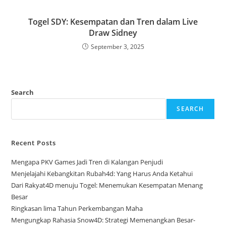
Togel SDY: Kesempatan dan Tren dalam Live
Draw Sidney
September 3, 2025
Search
SEARCH
Recent Posts
Mengapa PKV Games Jadi Tren di Kalangan Penjudi
Menjelajahi Kebangkitan Rubah4d: Yang Harus Anda Ketahui
Dari Rakyat4D menuju Togel: Menemukan Kesempatan Menang
Besar
Ringkasan lima Tahun Perkembangan Maha
Mengungkap Rahasia Snow4D: Strategi Memenangkan Besar-