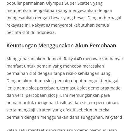
populer permainan Olympus Super Scatter, yang
memberikan pengalaman yang mengesankan dengan
mengesankan dengan besar yang besar. Dengan berbagai
rekayasa ini, Rakyat4D menyerapi kebutuhan semua
pecinta slot di Indonesia.
Keuntungan Menggunakan Akun Percobaan
Menggunakan akun demo di Rakyat4D menawarkan banyak
manfaat untuk pemain yang mencoba merasakan
permainan slot dengan tanpa risiko kehilangan uang.
Dengan akun demo slot, pemain dapat menguji berbagai
jenis game slot percobaan, termasuk slot demo pragmatic
dan versi percobaan slot jili. Ini memungkinkan para
pemain untuk mengenali fasilitas dan sistem permainan,
serta mengkaji strategi yang efektif sebelum mereka
bermain dengan menggunakan dana sungguhan.
rakyat4d
Salah satu manfaat kunci dari akun demo olympus ialah