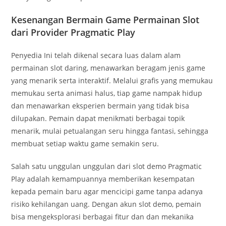
Kesenangan Bermain Game Permainan Slot
dari Provider Pragmatic Play
Penyedia Ini telah dikenal secara luas dalam alam
permainan slot daring, menawarkan beragam jenis game
yang menarik serta interaktif. Melalui grafis yang memukau
memukau serta animasi halus, tiap game nampak hidup
dan menawarkan eksperien bermain yang tidak bisa
dilupakan. Pemain dapat menikmati berbagai topik
menarik, mulai petualangan seru hingga fantasi, sehingga
membuat setiap waktu game semakin seru.
Salah satu unggulan unggulan dari slot demo Pragmatic
Play adalah kemampuannya memberikan kesempatan
kepada pemain baru agar mencicipi game tanpa adanya
risiko kehilangan uang. Dengan akun slot demo, pemain
bisa mengeksplorasi berbagai fitur dan dan mekanika