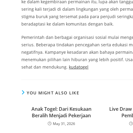
ke dalam kegembiraan permainan itu, lupa akan tanggung
sering kali terjadi di dalam lingkungan yang oleh perma
stigma buruk yang tersemat pada para penjudi seringk
beradaptasi ke dalam komunitas dengan baik.
Pemerintah dan berbagai organisasi sosial mulai meng
serius. Beberapa tindakan pencegahan serta edukasi m
negatifnya. Kampanye kesadaran akan bahaya permaina
menemukan pilihan lain hiburan yang lebih positif. Us
sehat dan mendukung.
kudatogel
YOU MIGHT ALSO LIKE
Anak Togel: Dari Kesukaan
Live Draw 
Beralih Menjadi Pekerjaan
Pemb
May 31, 2026