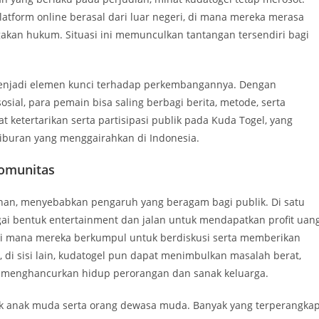
tform online berasal dari luar negeri, di mana mereka merasa
gakan hukum. Situasi ini memunculkan tantangan tersendiri bagi
enjadi elemen kunci terhadap perkembangannya. Dengan
ial, para pemain bisa saling berbagi berita, metode, serta
t ketertarikan serta partisipasi publik pada Kuda Togel, yang
uran yang menggairahkan di Indonesia.
omunitas
ruhan, menyebabkan pengaruh yang beragam bagi publik. Di satu
gai bentuk entertainment dan jalan untuk mendapatkan profit uang
 di mana mereka berkumpul untuk berdiskusi serta memberikan
 di sisi lain, kudatogel pun dapat menimbulkan masalah berat,
u menghancurkan hidup perorangan dan sanak keluarga.
tuk anak muda serta orang dewasa muda. Banyak yang terperangka