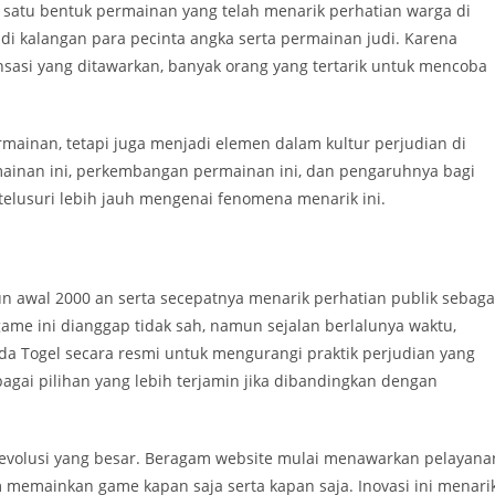
ah satu bentuk permainan yang telah menarik perhatian warga di
 di kalangan para pecinta angka serta permainan judi. Karena
sasi yang ditawarkan, banyak orang yang tertarik untuk mencoba
rmainan, tetapi juga menjadi elemen dalam kultur perjudian di
ermainan ini, perkembangan permainan ini, dan pengaruhnya bagi
a telusuri lebih jauh mengenai fenomena menarik ini.
n awal 2000 an serta secepatnya menarik perhatian publik sebaga
game ini dianggap tidak sah, namun sejalan berlalunya waktu,
 Togel secara resmi untuk mengurangi praktik perjudian yang
bagai pilihan yang lebih terjamin jika dibandingkan dengan
 evolusi yang besar. Beragam website mulai menawarkan pelayana
memainkan game kapan saja serta kapan saja. Inovasi ini menari