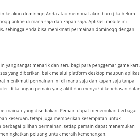
gin ke akun dominoqq Anda atau membuat akun baru jika belum
oqq online di mana saja dan kapan saja. Aplikasi mobile ini
is, sehingga Anda bisa menikmati permainan dominoqq dengan
yang sangat menarik dan seru bagi para penggemar game kart
s yang diberikan, baik melalui platform desktop maupun aplikas
at menikmati permainan ini di mana saja dan kapan saja tanpa
ler di kalangan pemain yang aktif dan menyukai kebebasan dala
is permainan yang disediakan. Pemain dapat menemukan berbagai
bah keseruan, tetapi juga memberikan kesempatan untuk
n berbagai pilihan permainan, setiap pemain dapat menemukan
, meningkatkan peluang untuk meraih kemenangan.