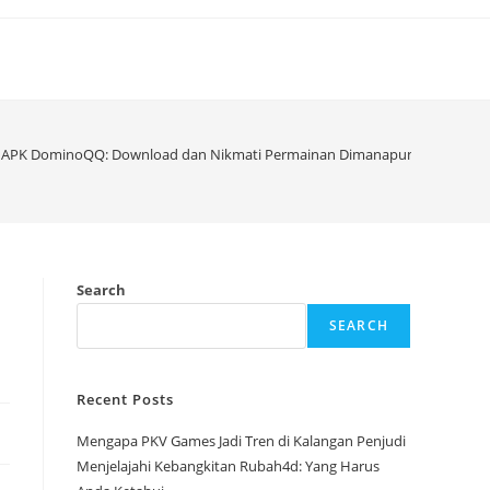
APK DominoQQ: Download dan Nikmati Permainan Dimanapun
Search
SEARCH
Recent Posts
Mengapa PKV Games Jadi Tren di Kalangan Penjudi
Menjelajahi Kebangkitan Rubah4d: Yang Harus