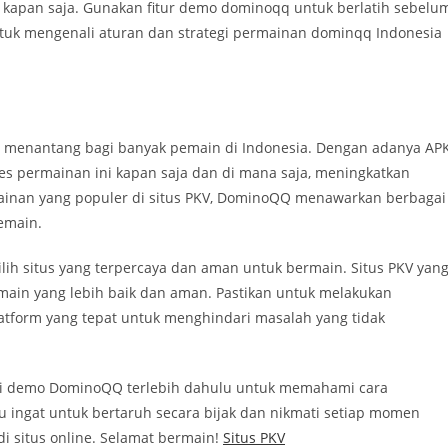
 kapan saja. Gunakan fitur demo dominoqq untuk berlatih sebelu
untuk mengenali aturan dan strategi permainan dominqq Indonesia
menantang bagi banyak pemain di Indonesia. Dengan adanya AP
 permainan ini kapan saja dan di mana saja, meningkatkan
ainan yang populer di situs PKV, DominoQQ menawarkan berbagai
emain.
h situs yang terpercaya dan aman untuk bermain. Situs PKV yan
main yang lebih baik dan aman. Pastikan untuk melakukan
atform yang tepat untuk menghindari masalah yang tidak
ersi demo DominoQQ terlebih dahulu untuk memahami cara
 ingat untuk bertaruh secara bijak dan nikmati setiap momen
di situs online. Selamat bermain!
Situs PKV