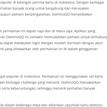
puler di kalangan pecinta kartu di Indonesia. Dengan berbagai
erhatian banyak orang untuk bergabung dan merasakan
a maupun pemain berpengalaman, DominoQQ menyediakan
permainan ini kapan saja dan di mana saja. Aplikasi yang
inan DominoQQ ini semakin memudahkan pemain untuk terhubun
 Anda dapat melakukan login dengan mudah, bermain dengan akun
rik yang ditawarkan oleh permainan ini di dalam genggaman
at populer di Indonesia. Permainan ini menggunakan set kartu
am berbagai challenge yang menarik. DominoQQ menawarkan
i serta keberuntungan, sehingga menarik perhatian banyak
ke dalam beberapa meja dan diberikan sejumlah kartu domino.