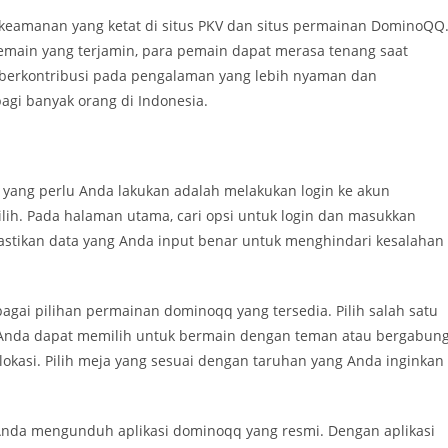
keamanan yang ketat di situs PKV dan situs permainan DominoQQ
emain yang terjamin, para pemain dapat merasa tenang saat
a berkontribusi pada pengalaman yang lebih nyaman dan
gi banyak orang di Indonesia.
ang perlu Anda lakukan adalah melakukan login ke akun
lih. Pada halaman utama, cari opsi untuk login dan masukkan
astikan data yang Anda input benar untuk menghindari kesalahan
bagai pilihan permainan dominoqq yang tersedia. Pilih salah satu
 Anda dapat memilih untuk bermain dengan teman atau bergabun
okasi. Pilih meja yang sesuai dengan taruhan yang Anda inginkan
n Anda mengunduh aplikasi dominoqq yang resmi. Dengan aplikasi