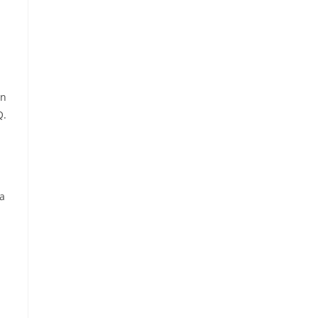
an
Q.
a