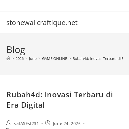
Skip
to
content
stonewallcraftique.net
Blog
>
2026
>
June
>
GAME ONLINE
>
Rubah4d: Inovasi Terbaru di Era D
Rubah4d: Inovasi Terbaru di
Era Digital
Post
Post
safASFsf231
June 24, 2026
author:
published: