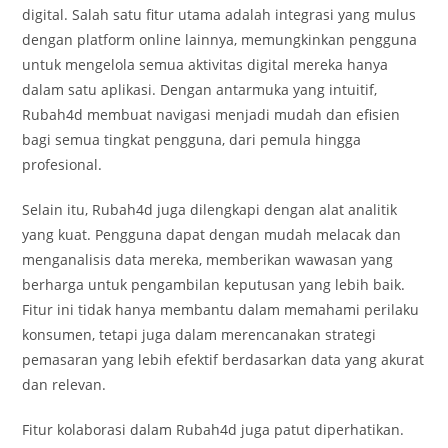
digital. Salah satu fitur utama adalah integrasi yang mulus
dengan platform online lainnya, memungkinkan pengguna
untuk mengelola semua aktivitas digital mereka hanya
dalam satu aplikasi. Dengan antarmuka yang intuitif,
Rubah4d membuat navigasi menjadi mudah dan efisien
bagi semua tingkat pengguna, dari pemula hingga
profesional.
Selain itu, Rubah4d juga dilengkapi dengan alat analitik
yang kuat. Pengguna dapat dengan mudah melacak dan
menganalisis data mereka, memberikan wawasan yang
berharga untuk pengambilan keputusan yang lebih baik.
Fitur ini tidak hanya membantu dalam memahami perilaku
konsumen, tetapi juga dalam merencanakan strategi
pemasaran yang lebih efektif berdasarkan data yang akurat
dan relevan.
Fitur kolaborasi dalam Rubah4d juga patut diperhatikan.