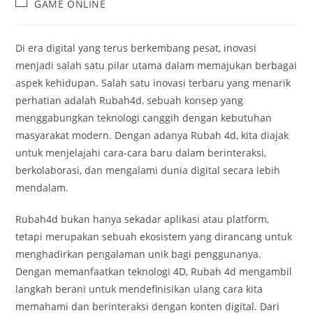
Post
GAME ONLINE
category:
Di era digital yang terus berkembang pesat, inovasi
menjadi salah satu pilar utama dalam memajukan berbagai
aspek kehidupan. Salah satu inovasi terbaru yang menarik
perhatian adalah Rubah4d, sebuah konsep yang
menggabungkan teknologi canggih dengan kebutuhan
masyarakat modern. Dengan adanya Rubah 4d, kita diajak
untuk menjelajahi cara-cara baru dalam berinteraksi,
berkolaborasi, dan mengalami dunia digital secara lebih
mendalam.
Rubah4d bukan hanya sekadar aplikasi atau platform,
tetapi merupakan sebuah ekosistem yang dirancang untuk
menghadirkan pengalaman unik bagi penggunanya.
Dengan memanfaatkan teknologi 4D, Rubah 4d mengambil
langkah berani untuk mendefinisikan ulang cara kita
memahami dan berinteraksi dengan konten digital. Dari