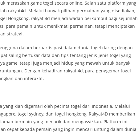
uk merasakan game togel secara online. Salah satu platform yang
alah rakyat4d. Melalui banyak pilihan permainan yang disediakan,
n togel Hongkong, rakyat 4d menjadi wadah berkumpul bagi sejumlah
tasi para pemain untuk menikmati permainan, tetapi menciptakan
n strategi.
gguna dalam berpartisipasi dalam dunia togel daring dengan
t saling bertukar data dan tips tentang jenis-jenis togel yang
nya game, tetapi juga menjadi hidup yang mewah untuk banyak
runtungan. Dengan kehadiran rakyat 4d, para penggemar togel
gkan dan interaktif.
ang kian digemari oleh pecinta togel dari Indonesia. Melalui
ingapore, togel sydney, dan togel hongkong, Rakyat4D memberikan
aman bermain yang menarik dan mengasyikkan. Platform ini
dan cepat kepada pemain yang ingin mencari untung dalam dunia