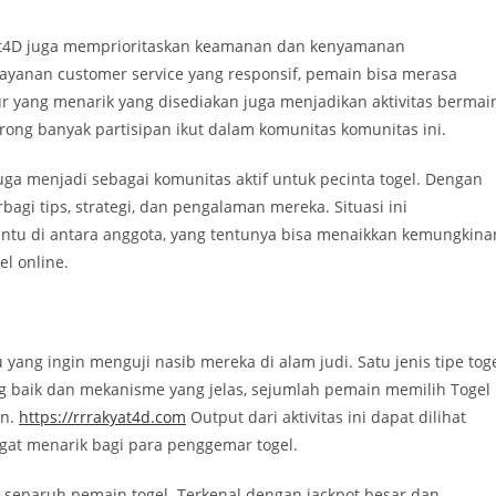
yat4D juga memprioritaskan keamanan dan kenyamanan
layanan customer service yang responsif, pemain bisa merasa
ur yang menarik yang disediakan juga menjadikan aktivitas bermai
rong banyak partisipan ikut dalam komunitas komunitas ini.
uga menjadi sebagai komunitas aktif untuk pecinta togel. Dengan
agi tips, strategi, dan pengalaman mereka. Situasi ini
tu di antara anggota, yang tentunya bisa menaikkan kemungkina
l online.
yang ingin menguji nasib mereka di alam judi. Satu jenis tipe tog
ng baik dan mekanisme yang jelas, sejumlah pemain memilih Togel
an.
https://rrrakyat4d.com
Output dari aktivitas ini dapat dilihat
gat menarik bagi para penggemar togel.
gi separuh pemain togel. Terkenal dengan jackpot besar dan