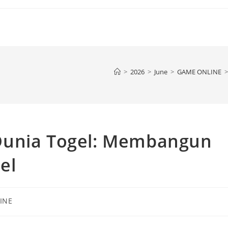
>
2026
>
June
>
GAME ONLINE
>
Dunia Togel: Membangun
el
INE