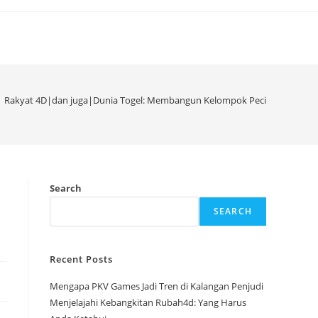
Rakyat 4D|dan juga|Dunia Togel: Membangun Kelompok Pecinta Togel
Search
SEARCH
Recent Posts
Mengapa PKV Games Jadi Tren di Kalangan Penjudi
Menjelajahi Kebangkitan Rubah4d: Yang Harus