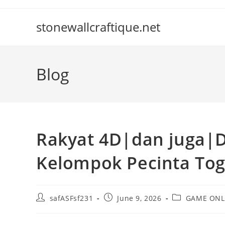
Skip
to
stonewallcraftique.net
content
Blog
Rakyat 4D|dan juga|
Kelompok Pecinta Tog
Post
Post
Post
safASFsf231
June 9, 2026
GAME ONL
author:
published:
category: