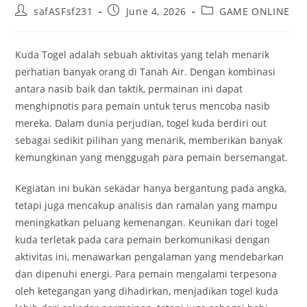
Post
Post
Post
safASFsf231
June 4, 2026
GAME ONLINE
author:
published:
category:
Kuda Togel adalah sebuah aktivitas yang telah menarik
perhatian banyak orang di Tanah Air. Dengan kombinasi
antara nasib baik dan taktik, permainan ini dapat
menghipnotis para pemain untuk terus mencoba nasib
mereka. Dalam dunia perjudian, togel kuda berdiri out
sebagai sedikit pilihan yang menarik, memberikan banyak
kemungkinan yang menggugah para pemain bersemangat.
Kegiatan ini bukan sekadar hanya bergantung pada angka,
tetapi juga mencakup analisis dan ramalan yang mampu
meningkatkan peluang kemenangan. Keunikan dari togel
kuda terletak pada cara pemain berkomunikasi dengan
aktivitas ini, menawarkan pengalaman yang mendebarkan
dan dipenuhi energi. Para pemain mengalami terpesona
oleh ketegangan yang dihadirkan, menjadikan togel kuda