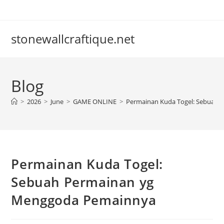
Skip
to
content
stonewallcraftique.net
Blog
>
2026
>
June
>
GAME ONLINE
>
Permainan Kuda Togel: Sebuah
Permainan Kuda Togel:
Sebuah Permainan yg
Menggoda Pemainnya