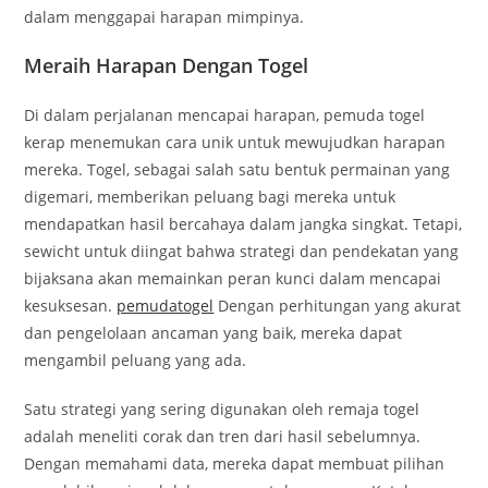
dalam menggapai harapan mimpinya.
Meraih Harapan Dengan Togel
Di dalam perjalanan mencapai harapan, pemuda togel
kerap menemukan cara unik untuk mewujudkan harapan
mereka. Togel, sebagai salah satu bentuk permainan yang
digemari, memberikan peluang bagi mereka untuk
mendapatkan hasil bercahaya dalam jangka singkat. Tetapi,
sewicht untuk diingat bahwa strategi dan pendekatan yang
bijaksana akan memainkan peran kunci dalam mencapai
kesuksesan.
pemudatogel
Dengan perhitungan yang akurat
dan pengelolaan ancaman yang baik, mereka dapat
mengambil peluang yang ada.
Satu strategi yang sering digunakan oleh remaja togel
adalah meneliti corak dan tren dari hasil sebelumnya.
Dengan memahami data, mereka dapat membuat pilihan