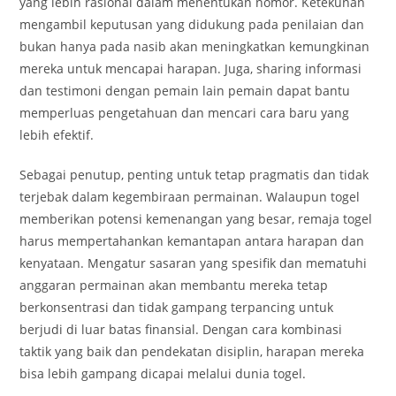
yang lebih rasional dalam menentukan nomor. Ketekunan
mengambil keputusan yang didukung pada penilaian dan
bukan hanya pada nasib akan meningkatkan kemungkinan
mereka untuk mencapai harapan. Juga, sharing informasi
dan testimoni dengan pemain lain pemain dapat bantu
memperluas pengetahuan dan mencari cara baru yang
lebih efektif.
Sebagai penutup, penting untuk tetap pragmatis dan tidak
terjebak dalam kegembiraan permainan. Walaupun togel
memberikan potensi kemenangan yang besar, remaja togel
harus mempertahankan kemantapan antara harapan dan
kenyataan. Mengatur sasaran yang spesifik dan mematuhi
anggaran permainan akan membantu mereka tetap
berkonsentrasi dan tidak gampang terpancing untuk
berjudi di luar batas finansial. Dengan cara kombinasi
taktik yang baik dan pendekatan disiplin, harapan mereka
bisa lebih gampang dicapai melalui dunia togel.