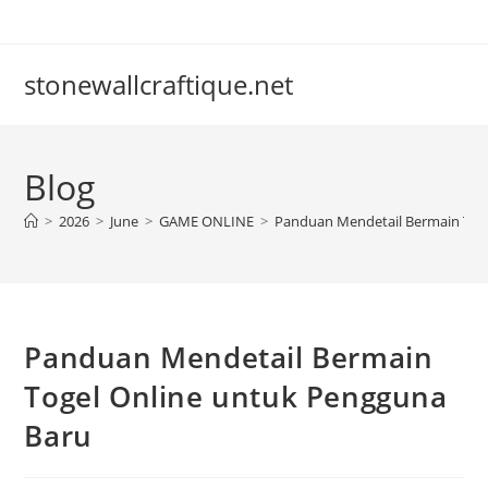
Skip
to
content
stonewallcraftique.net
Blog
>
2026
>
June
>
GAME ONLINE
>
Panduan Mendetail Bermain Tog
Panduan Mendetail Bermain
Togel Online untuk Pengguna
Baru