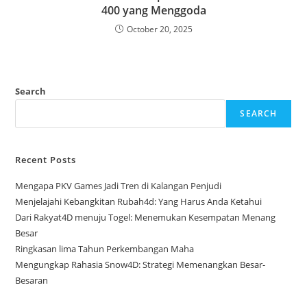
400 yang Menggoda
October 20, 2025
Search
SEARCH
Recent Posts
Mengapa PKV Games Jadi Tren di Kalangan Penjudi
Menjelajahi Kebangkitan Rubah4d: Yang Harus Anda Ketahui
Dari Rakyat4D menuju Togel: Menemukan Kesempatan Menang
Besar
Ringkasan lima Tahun Perkembangan Maha
Mengungkap Rahasia Snow4D: Strategi Memenangkan Besar-
Besaran