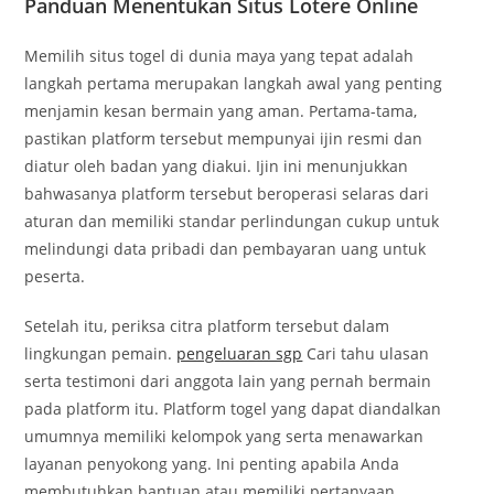
Panduan Menentukan Situs Lotere Online
Memilih situs togel di dunia maya yang tepat adalah
langkah pertama merupakan langkah awal yang penting
menjamin kesan bermain yang aman. Pertama-tama,
pastikan platform tersebut mempunyai ijin resmi dan
diatur oleh badan yang diakui. Ijin ini menunjukkan
bahwasanya platform tersebut beroperasi selaras dari
aturan dan memiliki standar perlindungan cukup untuk
melindungi data pribadi dan pembayaran uang untuk
peserta.
Setelah itu, periksa citra platform tersebut dalam
lingkungan pemain.
pengeluaran sgp
Cari tahu ulasan
serta testimoni dari anggota lain yang pernah bermain
pada platform itu. Platform togel yang dapat diandalkan
umumnya memiliki kelompok yang serta menawarkan
layanan penyokong yang. Ini penting apabila Anda
membutuhkan bantuan atau memiliki pertanyaan