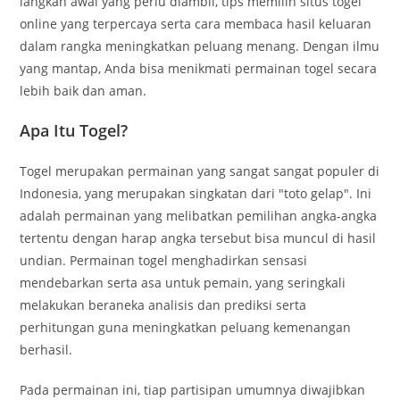
langkah awal yang perlu diambil, tips memilih situs togel
online yang terpercaya serta cara membaca hasil keluaran
dalam rangka meningkatkan peluang menang. Dengan ilmu
yang mantap, Anda bisa menikmati permainan togel secara
lebih baik dan aman.
Apa Itu Togel?
Togel merupakan permainan yang sangat sangat populer di
Indonesia, yang merupakan singkatan dari "toto gelap". Ini
adalah permainan yang melibatkan pemilihan angka-angka
tertentu dengan harap angka tersebut bisa muncul di hasil
undian. Permainan togel menghadirkan sensasi
mendebarkan serta asa untuk pemain, yang seringkali
melakukan beraneka analisis dan prediksi serta
perhitungan guna meningkatkan peluang kemenangan
berhasil.
Pada permainan ini, tiap partisipan umumnya diwajibkan