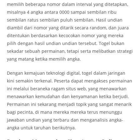
memilih beberapa nomor dalam interval yang ditetapkan,
misalnya 4 angka antara 0000 sampai sembilan ribu
sembilan ratus sembilan puluh sembilan. Hasil undian
diambil dari nomor yang ditarik secara random, dan juara
ditentukan berdasarkan kecocokan nomor yang mereka
pilih dengan hasil undian undian tersebut. Togel bukan
sekadar sebuah permainan, tetapi serta melibatkan strategi
yang matang ketika memilih angka.
Dengan kemajuan teknologi digital, togel dalam jaringan
kini semakin terkenal. Peserta dapat mengakses permainan
ini melalui beraneka ragam situs web, yang menawarkan
menawarkan kemudahan dan kenyamanan ketika berjudi.
Permainan ini sekarang menjadi topik yang sangat menarik
bagi pecinta, di mana mereka mereka terus menunggu
jawaban undian yang terbaru dan menganalisis angka-
angka untuk taruhan berikutnya.