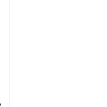
i
n
g