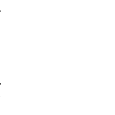
a
n
t
el