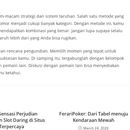
-macam strategi dan sistem taruhan. Salah satu metode yang
omor menjadi cukup banyak kategori. Dengan metode ini, kamu
endapatkan kombinasi yang benar. Jangan lupa supaya selalu
uh lebih dari yang Anda bisa rugikan.
m dan rencana pengundian. Memilih momen yang tepat untuk
esuksesan kamu. Di samping itu, tergabunglah dengan kelompok
n pemain lain. Diskusi dengan pemain lain bisa menyediakan
mu ketahui.
 Sensasi Perjudian
FerariPoker: Dari Tabel menuju
 Slot Daring di Situs
Kendaraan Mewah
Terpercaya
March 24, 2026