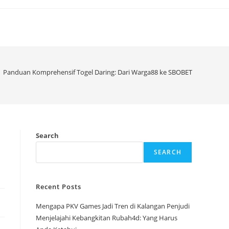
Panduan Komprehensif Togel Daring: Dari Warga88 ke SBOBET
Search
SEARCH
Recent Posts
Mengapa PKV Games Jadi Tren di Kalangan Penjudi
Menjelajahi Kebangkitan Rubah4d: Yang Harus