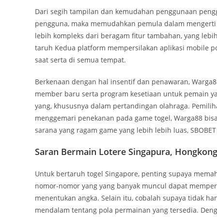
Dari segih tampilan dan kemudahan penggunaan peng
pengguna, maka memudahkan pemula dalam mengerti bag
lebih kompleks dari beragam fitur tambahan, yang leb
taruh Kedua platform mempersilakan aplikasi mobile p
saat serta di semua tempat.
Berkenaan dengan hal insentif dan penawaran, Warga
member baru serta program kesetiaan untuk pemain ya
yang, khususnya dalam pertandingan olahraga. Pemilih
menggemari penekanan pada game togel, Warga88 bisa 
sarana yang ragam game yang lebih lebih luas, SBOBET
Saran Bermain Lotere Singapura, Hongkong
Untuk bertaruh togel Singapore, penting supaya memah
nomor-nomor yang yang banyak muncul dapat memperm
menentukan angka. Selain itu, cobalah supaya tidak ha
mendalam tentang pola permainan yang tersedia. De