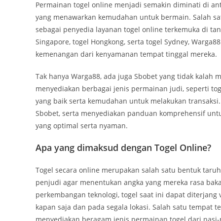
Permainan togel online menjadi semakin diminati di a
yang menawarkan kemudahan untuk bermain. Salah satu
sebagai penyedia layanan togel online terkemuka di tan
Singapore, togel Hongkong, serta togel Sydney, Warg
kemenangan dari kenyamanan tempat tinggal mereka.
Tak hanya Warga88, ada juga Sbobet yang tidak kalah m
menyediakan berbagai jenis permainan judi, seperti tog
yang baik serta kemudahan untuk melakukan transaksi.
Sbobet, serta menyediakan panduan komprehensif unt
yang optimal serta nyaman.
Apa yang dimaksud dengan Togel Online?
Togel secara online merupakan salah satu bentuk taru
penjudi agar menentukan angka yang mereka rasa baka
perkembangan teknologi, togel saat ini dapat diterja
kapan saja dan pada segala lokasi. Salah satu tempat 
menyediakan beragam jenis permainan togel dari nasi-