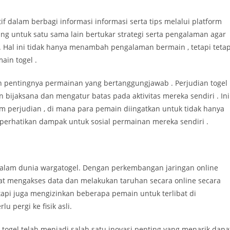
tif dalam berbagi informasi informasi serta tips melalui platform
nting untuk satu sama lain bertukar strategi serta pengalaman agar
. Hal ini tidak hanya menambah pengalaman bermain , tetapi tetap
ain togel .
n pentingnya permainan yang bertanggungjawab . Perjudian togel
bijaksana dan mengatur batas pada aktivitas mereka sendiri . Ini
 perjudian , di mana para pemain diingatkan untuk tidak hanya
perhatikan dampak untuk sosial permainan mereka sendiri .
alam dunia wargatogel. Dengan perkembangan jaringan online
at mengakses data dan melakukan taruhan secara online secara
api juga mengizinkan beberapa pemain untuk terlibat di
 pergi ke fisik asli.
togel telah menjadi salah satu inovasi penting yang menarik dapa