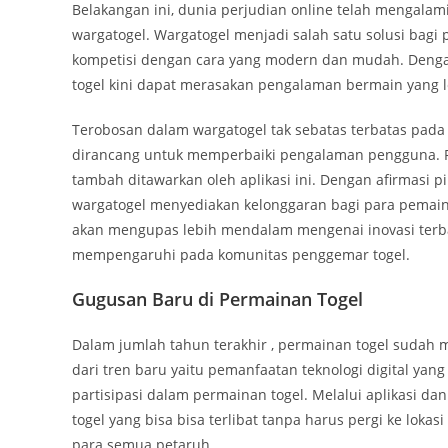
Belakangan ini, dunia perjudian online telah mengalami
wargatogel. Wargatogel menjadi salah satu solusi bagi
kompetisi dengan cara yang modern dan mudah. Denga
togel kini dapat merasakan pengalaman bermain yang l
Terobosan dalam wargatogel tak sebatas terbatas pada
dirancang untuk memperbaiki pengalaman pengguna. Fit
tambah ditawarkan oleh aplikasi ini. Dengan afirmasi 
wargatogel menyediakan kelonggaran bagi para pemainn
akan mengupas lebih mendalam mengenai inovasi terb
mempengaruhi pada komunitas penggemar togel.
Gugusan Baru di Permainan Togel
Dalam jumlah tahun terakhir , permainan togel sudah
dari tren baru yaitu pemanfaatan teknologi digital ya
partisipasi dalam permainan togel. Melalui aplikasi dan
togel yang bisa bisa terlibat tanpa harus pergi ke loka
para semua petaruh .