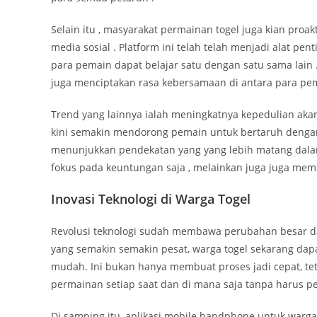
Selain itu , masyarakat permainan togel juga kian proak
media sosial . Platform ini telah telah menjadi alat pe
para pemain dapat belajar satu dengan satu sama lain 
juga menciptakan rasa kebersamaan di antara para pem
Trend yang lainnya ialah meningkatnya kepedulian aka
kini semakin mendorong pemain untuk bertaruh dengan 
menunjukkan pendekatan yang yang lebih matang dalam
fokus pada keuntungan saja , melainkan juga juga mem
Inovasi Teknologi di Warga Togel
Revolusi teknologi sudah membawa perubahan besar d
yang semakin semakin pesat, warga togel sekarang dap
mudah. Ini bukan hanya membuat proses jadi cepat, tet
permainan setiap saat dan di mana saja tanpa harus perlu
Di samping itu, aplikasi mobile handphone untuk warga 