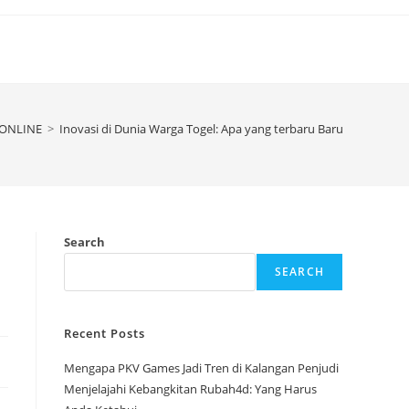
ONLINE
>
Inovasi di Dunia Warga Togel: Apa yang terbaru Baru
Search
SEARCH
Recent Posts
Mengapa PKV Games Jadi Tren di Kalangan Penjudi
Menjelajahi Kebangkitan Rubah4d: Yang Harus