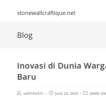
Skip
to
stonewallcraftique.net
content
Blog
Inovasi di Dunia Warg
Baru
Post
Post
Post
safASFsf231
June 29, 2026
GAME ON
author:
published:
category: