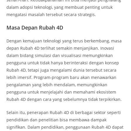
dalam adopsi teknologi, yang membuat penting untuk
mengatasi masalah tersebut secara strategis.
Masa Depan Rubah 4D
Dengan kemajuan teknologi yang terus berkembang, masa
depan Rubah 4D terlihat semakin menjanjikan. Inovasi
dalam bidang simulasi dan visualisasi memungkinkan
pengguna untuk tidak hanya berinteraksi dengan konsep
Rubah 4D, tetapi juga mengalami dunia tersebut secara
lebih imersif. Program-program baru akan menawarkan
pengalaman yang lebih mendalam, memungkinkan
pengguna untuk menjelajahi dan memahami ekosistem
Rubah 4D dengan cara yang sebelumnya tidak terpikirkan.
Selain itu, penerapan Rubah 4D di berbagai sektor seperti
pendidikan dan penelitian bisa membawa dampak
signifikan. Dalam pendidikan, penggunaan Rubah 4D dapat