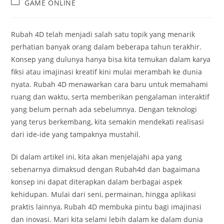
Post
GAME ONLINE
category:
Rubah 4D telah menjadi salah satu topik yang menarik
perhatian banyak orang dalam beberapa tahun terakhir.
Konsep yang dulunya hanya bisa kita temukan dalam karya
fiksi atau imajinasi kreatif kini mulai merambah ke dunia
nyata. Rubah 4D menawarkan cara baru untuk memahami
ruang dan waktu, serta memberikan pengalaman interaktif
yang belum pernah ada sebelumnya. Dengan teknologi
yang terus berkembang, kita semakin mendekati realisasi
dari ide-ide yang tampaknya mustahil.
Di dalam artikel ini, kita akan menjelajahi apa yang
sebenarnya dimaksud dengan Rubah4d dan bagaimana
konsep ini dapat diterapkan dalam berbagai aspek
kehidupan. Mulai dari seni, permainan, hingga aplikasi
praktis lainnya, Rubah 4D membuka pintu bagi imajinasi
dan inovasi. Mari kita selami lebih dalam ke dalam dunia