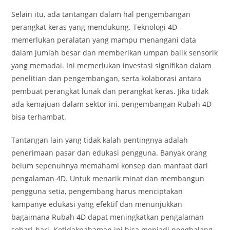
Selain itu, ada tantangan dalam hal pengembangan
perangkat keras yang mendukung. Teknologi 4D
memerlukan peralatan yang mampu menangani data
dalam jumlah besar dan memberikan umpan balik sensorik
yang memadai. Ini memerlukan investasi signifikan dalam
penelitian dan pengembangan, serta kolaborasi antara
pembuat perangkat lunak dan perangkat keras. Jika tidak
ada kemajuan dalam sektor ini, pengembangan Rubah 4D
bisa terhambat.
Tantangan lain yang tidak kalah pentingnya adalah
penerimaan pasar dan edukasi pengguna. Banyak orang
belum sepenuhnya memahami konsep dan manfaat dari
pengalaman 4D. Untuk menarik minat dan membangun
pengguna setia, pengembang harus menciptakan
kampanye edukasi yang efektif dan menunjukkan
bagaimana Rubah 4D dapat meningkatkan pengalaman
sehari-hari. Ketidakpahaman ini bisa menjadi penghalang