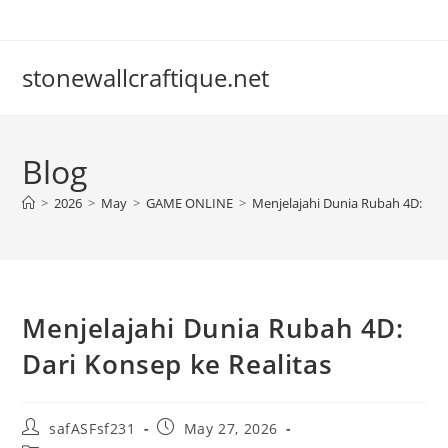
Skip
to
content
stonewallcraftique.net
Blog
>
2026
>
May
>
GAME ONLINE
>
Menjelajahi Dunia Rubah 4D: Dari
Menjelajahi Dunia Rubah 4D:
Dari Konsep ke Realitas
Post
Post
safASFsf231
May 27, 2026
author:
published: