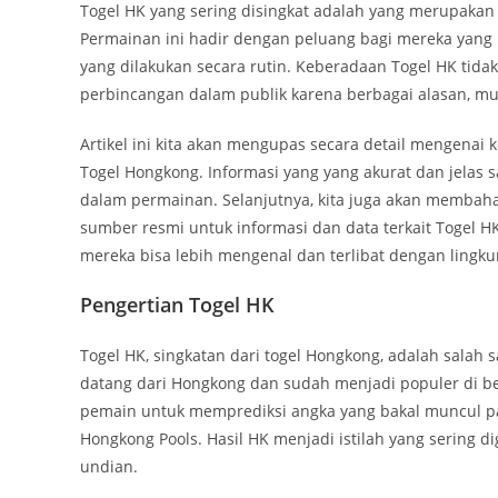
Togel HK yang sering disingkat adalah yang merupakan 
Permainan ini hadir dengan peluang bagi mereka yang
yang dilakukan secara rutin. Keberadaan Togel HK tidak
perbincangan dalam publik karena berbagai alasan, mul
Artikel ini kita akan mengupas secara detail mengenai 
Togel Hongkong. Informasi yang yang akurat dan jelas 
dalam permainan. Selanjutnya, kita juga akan membah
sumber resmi untuk informasi dan data terkait Togel 
mereka bisa lebih mengenal dan terlibat dengan lingkun
Pengertian Togel HK
Togel HK, singkatan dari togel Hongkong, adalah salah 
datang dari Hongkong dan sudah menjadi populer di b
pemain untuk memprediksi angka yang bakal muncul pa
Hongkong Pools. Hasil HK menjadi istilah yang sering
undian.