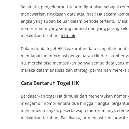
Selain itu, pengeluaran HK pun digunakan sebagai refe
menawarkan ringkasan data atau hasil HK secara kom
angka yang sudah keluar dalam periode tertentu. Melalui
nomor-nomor yang sering muncul dan yang jarang kelua
melakukan taruhan.
lotto hk
Dalam dunia togel HK, keakuratan data sangatlah pent
mendapatkan informasi pengeluaran HK dari sumber ya
itu, mereka bisa memastikan bahwa semua data yang 
mereka dalam analisis dan strategi permainan mereka
Cara Bertaruh Togel HK
Berdasarkan togel HK dimulai dari menentukan nomor y
mengambil nomor antara dua hingga 4 angka, tergantu
menentukan angka, peserta wajib merekam angka terse
melakukan taruhan. Pastikan agar memastikan jadwal k