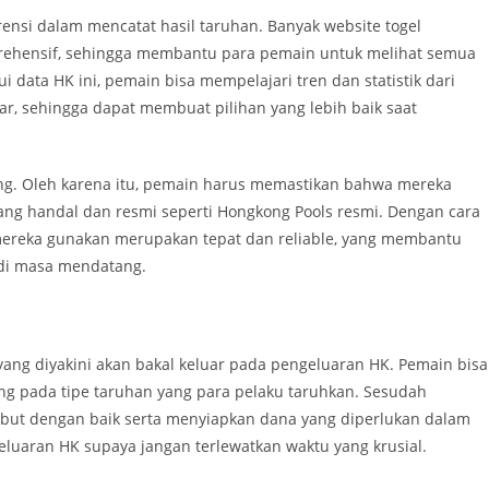
rensi dalam mencatat hasil taruhan. Banyak website togel
prehensif, sehingga membantu para pemain untuk melihat semua
 data HK ini, pemain bisa mempelajari tren dan statistik dari
r, sehingga dapat membuat pilihan yang lebih baik saat
ing. Oleh karena itu, pemain harus memastikan bahwa mereka
ng handal dan resmi seperti Hongkong Pools resmi. Dengan cara
mereka gunakan merupakan tepat dan reliable, yang membantu
 di masa mendatang.
ang diyakini akan bakal keluar pada pengeluaran HK. Pemain bisa
ng pada tipe taruhan yang para pelaku taruhkan. Sesudah
but dengan baik serta menyiapkan dana yang diperlukan dalam
eluaran HK supaya jangan terlewatkan waktu yang krusial.