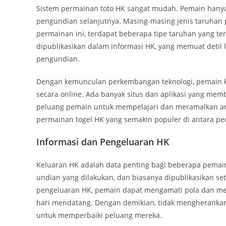
Sistem permainan toto HK sangat mudah. Pemain hany
pengundian selanjutnya. Masing-masing jenis taruhan
permainan ini, terdapat beberapa tipe taruhan yang terke
dipublikasikan dalam informasi HK, yang memuat detil 
pengundian.
Dengan kemunculan perkembangan teknologi, pemain k
secara online. Ada banyak situs dan aplikasi yang mem
peluang pemain untuk mempelajari dan meramalkan a
permainan togel HK yang semakin populer di antara pec
Informasi dan Pengeluaran HK
Keluaran HK adalah data penting bagi beberapa pemain t
undian yang dilakukan, dan biasanya dipublikasikan 
pengeluaran HK, pemain dapat mengamati pola dan men
hari mendatang. Dengan demikian, tidak mengherankan 
untuk memperbaiki peluang mereka.