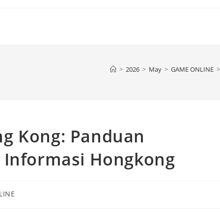
>
2026
>
May
>
GAME ONLINE
>
ng Kong: Panduan
 Informasi Hongkong
LINE