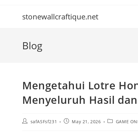
Skip
to
stonewallcraftique.net
content
Blog
Mengetahui Lotre Ho
Menyeluruh Hasil dan
Post
Post
Post
safASFsf231
May 21, 2026
GAME ON
author:
published:
category: