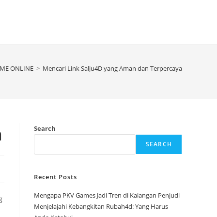
ME ONLINE
>
Mencari Link Salju4D yang Aman dan Terpercaya
a
Search
SEARCH
Recent Posts
Mengapa PKV Games Jadi Tren di Kalangan Penjudi
g
Menjelajahi Kebangkitan Rubah4d: Yang Harus