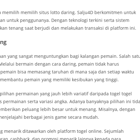
 memilih memilih situs lotto daring. Salju4D berkomitmen untuk
an untuk penggunanya. Dengan teknologi terkini serta sistem
an tenang saat berjudi dan melakukan transaksi di platform ini.
ing
aan yang sangat menguntungkan bagi kalangan pemain. Salah sat
elalui bermain dengan cara daring, pemain tidak harus
ra pemain bisa memasang taruhan di mana saja dan setiap waktu
 membantu pemain yang memiliki kesibukan yang tinggi.
pilihan permainan yang jauh lebih variatif daripada togel togel
s permainan serta variasi angka. Adanya banyaknya pilihan ini tid
mberikan peluang lebih besar untuk menang. Misalnya, dengan
enjelajahi berbagai jenis game secara mudah.
 menarik ditawarkan oleh platform togel online. Sejumlah
aran, cashback, dan promosi menarik lainnya kepada para