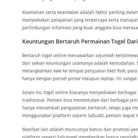
Keamanan serta keandalan adalah faktor penting dalam
menyediakan pelayanan yang terpercaya serta transpar
perlindungan informasi yang kuat, anggota bisa merasak
Keuntungan Bertaruh Permainan Togel Dar
Bertaruh togel online menawarkan sejumlah keistimew
dari sekian keuntungan utamanya adalah kemudahan. M
melangkahkan kaki ke tempat penjualan tiket fisik; pa
hanya dengan ponsel pintar maupun laptop. Ini sangat
Selain itu, togel online biasanya menyediakan berbagai 
tradisional. Pemain bisa menentukan dari berbagai jeni
hanya menambah pengalaman bertaruh, tetapi juga me
menggunakan platform seperti Salju4D, pemain dapat m
Manfaat lain adalah munculnya bonus dan promosi yang
platform seperti Saljutogel memberikan bonus pendaft