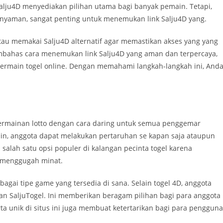
Salju4D menyediakan pilihan utama bagi banyak pemain. Tetapi,
yaman, sangat penting untuk menemukan link Salju4D yang.
atau memakai Salju4D alternatif agar memastikan akses yang yang
embahas cara menemukan link Salju4D yang aman dan terpercaya,
rmain togel online. Dengan memahami langkah-langkah ini, And
ermainan lotto dengan cara daring untuk semua penggemar
in, anggota dapat melakukan pertaruhan se kapan saja ataupun
alah satu opsi populer di kalangan pecinta togel karena
 menggugah minat.
agai tipe game yang tersedia di sana. Selain togel 4D, anggota
nan SaljuTogel. Ini memberikan beragam pilihan bagi para anggota
ta unik di situs ini juga membuat ketertarikan bagi para pengguna