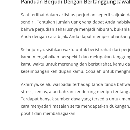
Panduan Berjudi Dengan Bertanggung Jawa
Saat terlibat dalam aktivitas perjudian seperti salju4d
sendiri. Tentukan jumlah uang yang dapat Anda habiskan
bahwa perjudian seharusnya menjadi hiburan, bukanl
Anda dengan cara bijak, Anda dapat mempertahankan p
Selanjutnya, sisihkan waktu untuk beristirahat dari per
kamu mengabaikan perspektif dan melupakan tanggung
kamu waktu untuk merenung dan beristirahat, kamu da
keseimbangan kehidupan kamu. Cobalah untuk menghabi
Akhirnya, selalu waspadai terhadap tanda-tanda bah
stress, cemas, atau bahkan cenderung menipu tentang 
Terdapat banyak sumber daya yang tersedia untuk men
cara menyadari masalah serta mendapatkan dukungan
positif dan membahagiakan.