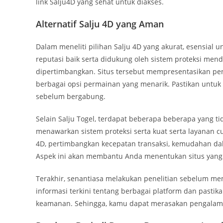
link Salju4D yang sehat untuk diakses.
Alternatif Salju 4D yang Aman
Dalam meneliti pilihan Salju 4D yang akurat, esensia
reputasi baik serta didukung oleh sistem proteksi men
dipertimbangkan. Situs tersebut mempresentasikan pen
berbagai opsi permainan yang menarik. Pastikan untuk 
sebelum bergabung.
Selain Salju Togel, terdapat beberapa beberapa yang t
menawarkan sistem proteksi serta kuat serta layanan cu
4D, pertimbangkan kecepatan transaksi, kemudahan dal
Aspek ini akan membantu Anda menentukan situs yan
Terakhir, senantiasa melakukan penelitian sebelum mem
informasi terkini tentang berbagai platform dan past
keamanan. Sehingga, kamu dapat merasakan pengalama