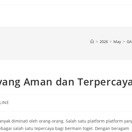
>
2026
>
May
>
GA
 yang Aman dan Terpercay
LINE
anyak diminati oleh orang-orang. Salah satu platform platform yan
ebagai salah satu tepercaya bagi bermain togel. Dengan beragam