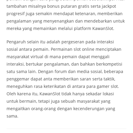
tambahan misalnya bonus putaran gratis serta jackpot
progresif juga semakin mendapat ketenaran, memberikan
pengalaman yang menyenangkan dan mendebarkan untuk
mereka yang memainkan melalui platform KawanSlot.
Pengaruh selain itu adalah pergeseran pada interaksi
sosial antara pemain. Permainan slot online menciptakan
masyarakat virtual di mana pemain dapat menggali
interaksi, bertukar pengalaman, dan bahkan berkompetisi
satu sama lain. Dengan forum dan media sosial, beberapa
penggemar dapat anta memberikan saran serta taktik,
meneguhkan rasa keterikatan di antara para gamer slot.
Oleh karena itu, KawanSlot tidak hanya sekadar lokasi
untuk bermain, tetapi juga sebuah masyarakat yang
mengaitkan orang-orang dengan kecenderungan yang
sama.