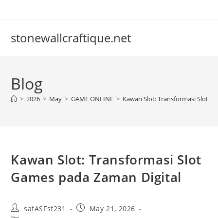
Skip
to
content
stonewallcraftique.net
Blog
>
2026
>
May
>
GAME ONLINE
>
Kawan Slot: Transformasi Slot G
Kawan Slot: Transformasi Slot
Games pada Zaman Digital
Post
Post
safASFsf231
May 21, 2026
author:
published: