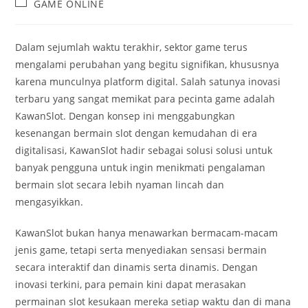
Post
GAME ONLINE
category:
Dalam sejumlah waktu terakhir, sektor game terus
mengalami perubahan yang begitu signifikan, khususnya
karena munculnya platform digital. Salah satunya inovasi
terbaru yang sangat memikat para pecinta game adalah
KawanSlot. Dengan konsep ini menggabungkan
kesenangan bermain slot dengan kemudahan di era
digitalisasi, KawanSlot hadir sebagai solusi solusi untuk
banyak pengguna untuk ingin menikmati pengalaman
bermain slot secara lebih nyaman lincah dan
mengasyikkan.
KawanSlot bukan hanya menawarkan bermacam-macam
jenis game, tetapi serta menyediakan sensasi bermain
secara interaktif dan dinamis serta dinamis. Dengan
inovasi terkini, para pemain kini dapat merasakan
permainan slot kesukaan mereka setiap waktu dan di mana