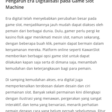
Pengaruh Era Digitalisasi pada Game Slot
Machine
Era digital telah menyebabkan perubahan besar pada
game slot, menjadikannya jauh mudah dapat diakses oleh
pemain dari berbagai dunia. Dulu, gamer perlu pergi ke
kasino fisik agar menikmati mesin slot, namun sekarang,
dengan beberapa buah klik, pemain dapat bermain dalam
kenyamanan mereka. Platform online seperti KawanSlot
memberikan berbagai opsi game slot untuk dapat
dilakukan kapan saja serta di dimana saja, menambah
kemudahan dan keterjangkauan bagi para pemain.
Di samping kemudahan akses, era digital juga
memperkenalkan terobosan dalam desain dan ciri
permainan slot. Banyak sekali permainan kini dilengkapi
dengan ilustrasi yang menawan, pergerakan yang sangat
interaktif, dan tema yang bervariasi, menarik perhatian
pemain dengan cara yang belum pernah sebelumnya. Fitur