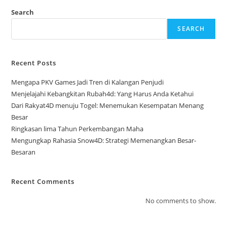
Search
SEARCH
Recent Posts
Mengapa PKV Games Jadi Tren di Kalangan Penjudi
Menjelajahi Kebangkitan Rubah4d: Yang Harus Anda Ketahui
Dari Rakyat4D menuju Togel: Menemukan Kesempatan Menang
Besar
Ringkasan lima Tahun Perkembangan Maha
Mengungkap Rahasia Snow4D: Strategi Memenangkan Besar-
Besaran
Recent Comments
No comments to show.