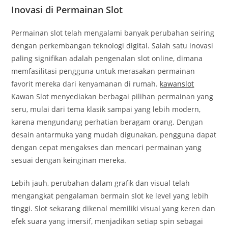
Inovasi di Permainan Slot
Permainan slot telah mengalami banyak perubahan seiring
dengan perkembangan teknologi digital. Salah satu inovasi
paling signifikan adalah pengenalan slot online, dimana
memfasilitasi pengguna untuk merasakan permainan
favorit mereka dari kenyamanan di rumah.
kawanslot
Kawan Slot menyediakan berbagai pilihan permainan yang
seru, mulai dari tema klasik sampai yang lebih modern,
karena mengundang perhatian beragam orang. Dengan
desain antarmuka yang mudah digunakan, pengguna dapat
dengan cepat mengakses dan mencari permainan yang
sesuai dengan keinginan mereka.
Lebih jauh, perubahan dalam grafik dan visual telah
mengangkat pengalaman bermain slot ke level yang lebih
tinggi. Slot sekarang dikenal memiliki visual yang keren dan
efek suara yang imersif, menjadikan setiap spin sebagai