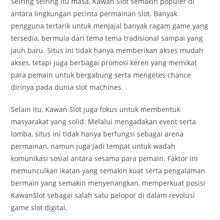
Seiring seiring itu masa, Kawan Slot semakin populer di
antara lingkungan pecinta permainan slot. Banyak
pengguna tertarik untuk menjajal banyak ragam game yang
tersedia, bermula dari tema tema tradisional sampai yang
jauh baru. Situs ini tidak hanya memberikan akses mudah
akses, tetapi juga berbagai promosi keren yang memikat
para pemain untuk bergabung serta mengetes chance
dirinya pada dunia slot machines.
Selain itu, Kawan Slot juga fokus untuk membentuk
masyarakat yang solid. Melalui mengadakan event serta
lomba, situs ini tidak hanya berfungsi sebagai arena
permainan, namun juga jadi tempat untuk wadah
komunikasi sosial antara sesama para pemain. Faktor ini
memunculkan ikatan yang semakin kuat serta pengalaman
bermain yang semakin menyenangkan, memperkuat posisi
KawanSlot sebagai salah satu pelopor di dalam revolusi
game slot digital.