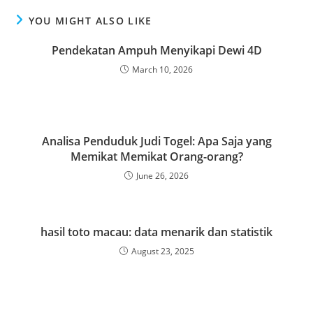
YOU MIGHT ALSO LIKE
Pendekatan Ampuh Menyikapi Dewi 4D
March 10, 2026
Analisa Penduduk Judi Togel: Apa Saja yang
Memikat Memikat Orang-orang?
June 26, 2026
hasil toto macau: data menarik dan statistik
August 23, 2025