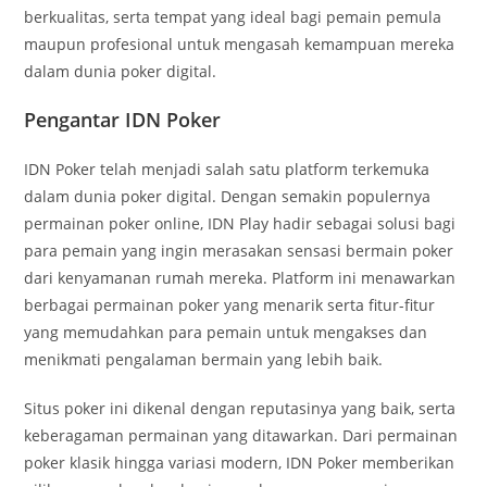
berkualitas, serta tempat yang ideal bagi pemain pemula
maupun profesional untuk mengasah kemampuan mereka
dalam dunia poker digital.
Pengantar IDN Poker
IDN Poker telah menjadi salah satu platform terkemuka
dalam dunia poker digital. Dengan semakin populernya
permainan poker online, IDN Play hadir sebagai solusi bagi
para pemain yang ingin merasakan sensasi bermain poker
dari kenyamanan rumah mereka. Platform ini menawarkan
berbagai permainan poker yang menarik serta fitur-fitur
yang memudahkan para pemain untuk mengakses dan
menikmati pengalaman bermain yang lebih baik.
Situs poker ini dikenal dengan reputasinya yang baik, serta
keberagaman permainan yang ditawarkan. Dari permainan
poker klasik hingga variasi modern, IDN Poker memberikan