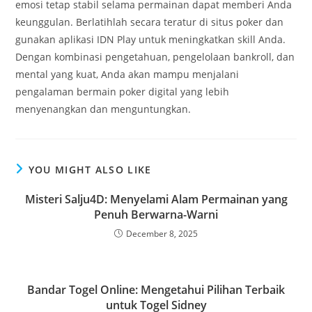
emosi tetap stabil selama permainan dapat memberi Anda
keunggulan. Berlatihlah secara teratur di situs poker dan
gunakan aplikasi IDN Play untuk meningkatkan skill Anda.
Dengan kombinasi pengetahuan, pengelolaan bankroll, dan
mental yang kuat, Anda akan mampu menjalani
pengalaman bermain poker digital yang lebih
menyenangkan dan menguntungkan.
YOU MIGHT ALSO LIKE
Misteri Salju4D: Menyelami Alam Permainan yang
Penuh Berwarna-Warni
December 8, 2025
Bandar Togel Online: Mengetahui Pilihan Terbaik
untuk Togel Sidney