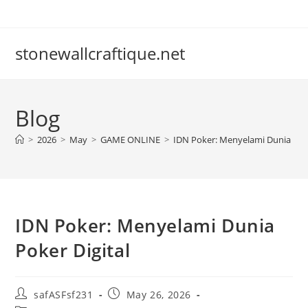
Skip
to
content
stonewallcraftique.net
Blog
>
2026
>
May
>
GAME ONLINE
>
IDN Poker: Menyelami Dunia Poke
IDN Poker: Menyelami Dunia
Poker Digital
Post
Post
safASFsf231
May 26, 2026
author:
published: