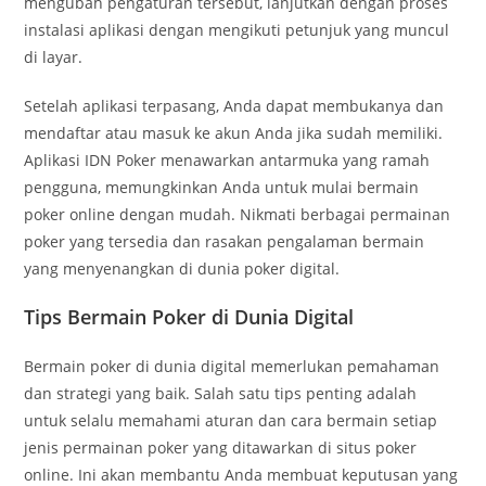
mengubah pengaturan tersebut, lanjutkan dengan proses
instalasi aplikasi dengan mengikuti petunjuk yang muncul
di layar.
Setelah aplikasi terpasang, Anda dapat membukanya dan
mendaftar atau masuk ke akun Anda jika sudah memiliki.
Aplikasi IDN Poker menawarkan antarmuka yang ramah
pengguna, memungkinkan Anda untuk mulai bermain
poker online dengan mudah. Nikmati berbagai permainan
poker yang tersedia dan rasakan pengalaman bermain
yang menyenangkan di dunia poker digital.
Tips Bermain Poker di Dunia Digital
Bermain poker di dunia digital memerlukan pemahaman
dan strategi yang baik. Salah satu tips penting adalah
untuk selalu memahami aturan dan cara bermain setiap
jenis permainan poker yang ditawarkan di situs poker
online. Ini akan membantu Anda membuat keputusan yang