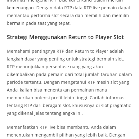
kemenangan. Dengan data RTP data RTP live pemain dapat
memantau performa slot secara dan memilih dan memilih
bermain pada saat yang tepat.
Strategi Menggunakan Return to Player Slot
Memahami pentingnya RTP dan Return to Player adalah
langkah dasar yang penting untuk strategi bermain slot.
RTP menunjukkan persentase uang yang akan
dikembalikan pada pemain dari total jumlah taruhan dalam
periode tertentu. Dengan mengetahui RTP mesin slot yang
Anda, kalian bisa menentukan permainan mana
memberikan potensi profit lebih tinggi. Carilah informasi
tentang RTP dari beragam slot, khususnya di slot pragmatic
yang dikenal jelas tentang angka ini.
Memanfaatkan RTP live bisa membantu Anda dalam
menentukan mengambil pilihan yang lebih baik. Dengan