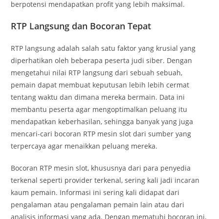
berpotensi mendapatkan profit yang lebih maksimal.
RTP Langsung dan Bocoran Tepat
RTP langsung adalah salah satu faktor yang krusial yang
diperhatikan oleh beberapa peserta judi siber. Dengan
mengetahui nilai RTP langsung dari sebuah sebuah,
pemain dapat membuat keputusan lebih lebih cermat
tentang waktu dan dimana mereka bermain. Data ini
membantu peserta agar mengoptimalkan peluang itu
mendapatkan keberhasilan, sehingga banyak yang juga
mencari-cari bocoran RTP mesin slot dari sumber yang
terpercaya agar menaikkan peluang mereka.
Bocoran RTP mesin slot, khususnya dari para penyedia
terkenal seperti provider terkenal, sering kali jadi incaran
kaum pemain. Informasi ini sering kali didapat dari
pengalaman atau pengalaman pemain lain atau dari
analisis informasi yang ada. Dengan mematuhi bocoran ini,