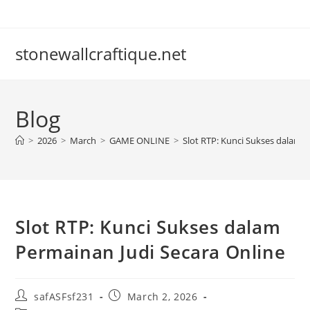
Skip
to
content
stonewallcraftique.net
Blog
>
2026
>
March
>
GAME ONLINE
>
Slot RTP: Kunci Sukses dalam 
Slot RTP: Kunci Sukses dalam
Permainan Judi Secara Online
Post
Post
safASFsf231
March 2, 2026
author:
published: