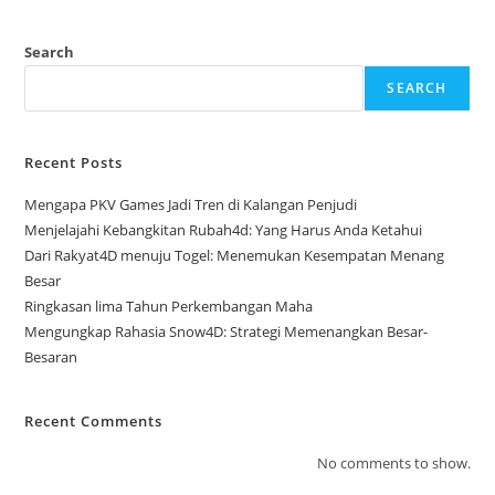
Search
SEARCH
Recent Posts
Mengapa PKV Games Jadi Tren di Kalangan Penjudi
Menjelajahi Kebangkitan Rubah4d: Yang Harus Anda Ketahui
Dari Rakyat4D menuju Togel: Menemukan Kesempatan Menang
Besar
Ringkasan lima Tahun Perkembangan Maha
Mengungkap Rahasia Snow4D: Strategi Memenangkan Besar-
Besaran
Recent Comments
No comments to show.