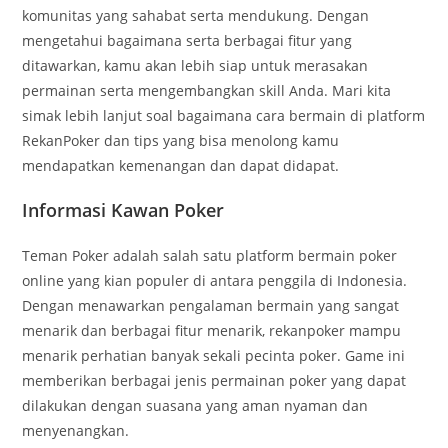
komunitas yang sahabat serta mendukung. Dengan
mengetahui bagaimana serta berbagai fitur yang
ditawarkan, kamu akan lebih siap untuk merasakan
permainan serta mengembangkan skill Anda. Mari kita
simak lebih lanjut soal bagaimana cara bermain di platform
RekanPoker dan tips yang bisa menolong kamu
mendapatkan kemenangan dan dapat didapat.
Informasi Kawan Poker
Teman Poker adalah salah satu platform bermain poker
online yang kian populer di antara penggila di Indonesia.
Dengan menawarkan pengalaman bermain yang sangat
menarik dan berbagai fitur menarik, rekanpoker mampu
menarik perhatian banyak sekali pecinta poker. Game ini
memberikan berbagai jenis permainan poker yang dapat
dilakukan dengan suasana yang aman nyaman dan
menyenangkan.