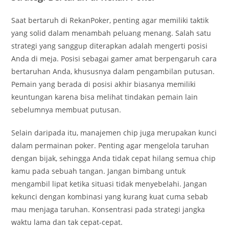
Saat bertaruh di RekanPoker, penting agar memiliki taktik
yang solid dalam menambah peluang menang. Salah satu
strategi yang sanggup diterapkan adalah mengerti posisi
Anda di meja. Posisi sebagai gamer amat berpengaruh cara
bertaruhan Anda, khususnya dalam pengambilan putusan.
Pemain yang berada di posisi akhir biasanya memiliki
keuntungan karena bisa melihat tindakan pemain lain
sebelumnya membuat putusan.
Selain daripada itu, manajemen chip juga merupakan kunci
dalam permainan poker. Penting agar mengelola taruhan
dengan bijak, sehingga Anda tidak cepat hilang semua chip
kamu pada sebuah tangan. Jangan bimbang untuk
mengambil lipat ketika situasi tidak menyebelahi. Jangan
kekunci dengan kombinasi yang kurang kuat cuma sebab
mau menjaga taruhan. Konsentrasi pada strategi jangka
waktu lama dan tak cepat-cepat.