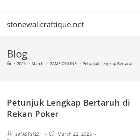
Skip
to
content
stonewallcraftique.net
Blog
>
2026
>
March
>
GAME ONLINE
>
Petunjuk Lengkap Bertaruh di
Petunjuk Lengkap Bertaruh di
Rekan Poker
Post
Post
safASFsf231
March 22, 2026
author:
published: