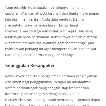
Yang terakhir, tidak lupakan pentingnya memahami
opponen. Mengamati pola taruhan dan tingkah laku gamer
lain akan memberikan Anda data penting. Dengan
mengetahui gaya bermain lawan, kamu dapat
menyesuaikan strategi dan melakukan keputusan yang
lebih bijak pada permainan. Rekan Poker adalah platform
di tempat interaksi sosial antara gamer amat tinggi, jadi
manfaatkan peluang ini agar memperhatikan dan belajar
dari pengalaman permainan gamer lainnya.
Keunggulan Rekanpoker
Rekan Poker hadirkan pengalaman bermain yang nyaman
dan aman bagi penggunanya. Dengan memanfaatkan
sistem perlindungan yang canggih, tiap transfer dan
informasi pemain terjamin dengan baik. Hal ini
menawarkan rasa tenang untuk pemain agar pemain dapat
bermain fokus tanpa rasa cemas terhadap kebocoran