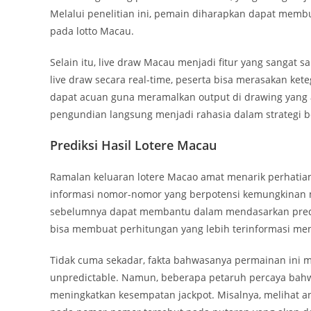
Melalui penelitian ini, pemain diharapkan dapat membua
pada lotto Macau.
Selain itu, live draw Macau menjadi fitur yang sangat
live draw secara real-time, peserta bisa merasakan kete
dapat acuan guna meramalkan output di drawing yang a
pengundian langsung menjadi rahasia dalam strategi
Prediksi Hasil Lotere Macau
Ramalan keluaran lotere Macao amat menarik perhat
informasi nomor-nomor yang berpotensi kemungkinan m
sebelumnya dapat membantu dalam mendasarkan prediksi
bisa membuat perhitungan yang lebih terinformasi men
Tidak cuma sekadar, fakta bahwasanya permainan ini
unpredictable. Namun, beberapa petaruh percaya bahwa
meningkatkan kesempatan jackpot. Misalnya, melihat a