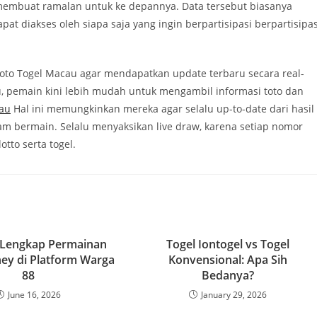
membuat ramalan untuk ke depannya. Data tersebut biasanya
at diakses oleh siapa saja yang ingin berpartisipasi berpartisipas
toto Togel Macau agar mendapatkan update terbaru secara real-
, pemain kini lebih mudah untuk mengambil informasi toto dan
au
Hal ini memungkinkan mereka agar selalu up-to-date dari hasil
am bermain. Selalu menyaksikan live draw, karena setiap nomor
tto serta togel.
 Lengkap Permainan
Togel Iontogel vs Togel
ey di Platform Warga
Konvensional: Apa Sih
88
Bedanya?
June 16, 2026
January 29, 2026