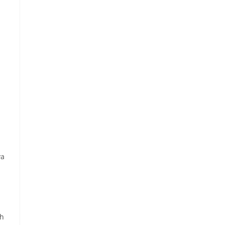
ya
ah