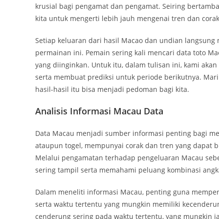
krusial bagi pengamat dan pengamat. Seiring bertambah
kita untuk mengerti lebih jauh mengenai tren dan corak
Setiap keluaran dari hasil Macao dan undian langsu
permainan ini. Pemain sering kali mencari data toto
yang diinginkan. Untuk itu, dalam tulisan ini, kami aka
serta membuat prediksi untuk periode berikutnya. Mari
hasil-hasil itu bisa menjadi pedoman bagi kita.
Analisis Informasi Macau Data
Data Macau menjadi sumber informasi penting bagi mere
ataupun togel, mempunyai corak dan tren yang dapat bis
Melalui pengamatan terhadap pengeluaran Macau sebel
sering tampil serta memahami peluang kombinasi angk
Dalam meneliti informasi Macau, penting guna mempe
serta waktu tertentu yang mungkin memiliki kecenderu
cenderung sering pada waktu tertentu, yang mungkin ja