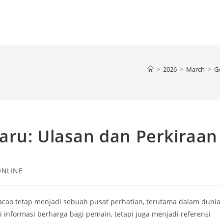
>
2026
>
March
>
G
aru: Ulasan dan Perkiraan
ONLINE
 Macao tetap menjadi sebuah pusat perhatian, terutama dalam duni
 informasi berharga bagi pemain, tetapi juga menjadi referensi