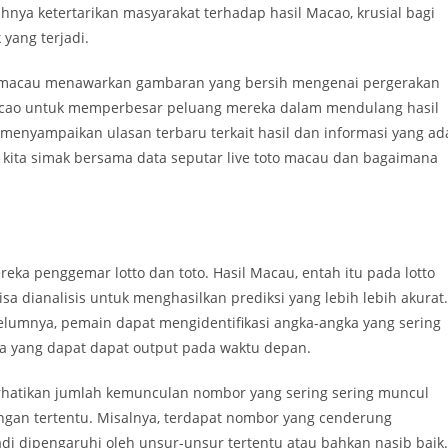
nya ketertarikan masyarakat terhadap hasil Macao, krusial bagi
 yang terjadi.
ng macau menawarkan gambaran yang bersih mengenai pergerakan
 Macao untuk memperbesar peluang mereka dalam mendulang hasil
n menyampaikan ulasan terbaru terkait hasil dan informasi yang ad
 kita simak bersama data seputar live toto macau dan bagaimana
ka penggemar lotto dan toto. Hasil Macau, entah itu pada lotto
a dianalisis untuk menghasilkan prediksi yang lebih lebih akurat.
umnya, pemain dapat mengidentifikasi angka-angka yang sering
a yang dapat dapat output pada waktu depan.
rhatikan jumlah kemunculan nombor yang sering sering muncul
ngan tertentu. Misalnya, terdapat nombor yang cenderung
di dipengaruhi oleh unsur-unsur tertentu atau bahkan nasib baik.