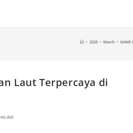
>
2026
>
March
>
GAME 
kan Laut Terpercaya di
ONLINE