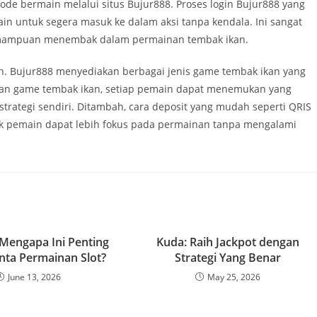
de bermain melalui situs Bujur888. Proses login Bujur888 yang
n untuk segera masuk ke dalam aksi tanpa kendala. Ini sangat
kemampuan menembak dalam permainan tembak ikan.
. Bujur888 menyediakan berbagai jenis game tembak ikan yang
lihan game tembak ikan, setiap pemain dapat menemukan yang
trategi sendiri. Ditambah, cara deposit yang mudah seperti QRIS
k pemain dapat lebih fokus pada permainan tanpa mengalami
 Mengapa Ini Penting
Kuda: Raih Jackpot dengan
inta Permainan Slot?
Strategi Yang Benar
June 13, 2026
May 25, 2026