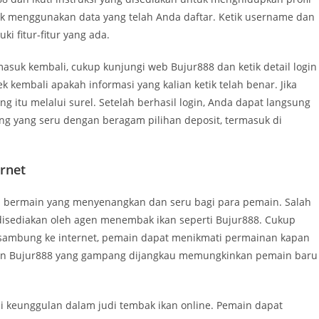
uk menggunakan data yang telah Anda daftar. Ketik username dan
 fitur-fitur yang ada.
asuk kembali, cukup kunjungi web Bujur888 dan ketik detail login
 kembali apakah informasi yang kalian ketik telah benar. Jika
 itu melalui surel. Setelah berhasil login, Anda dapat langsung
g yang seru dengan beragam pilihan deposit, termasuk di
rnet
i bermain yang menyenangkan dan seru bagi para pemain. Salah
 disediakan oleh agen menembak ikan seperti Bujur888. Cukup
sambung ke internet, pemain dapat menikmati permainan kapan
utan Bujur888 yang gampang dijangkau memungkinkan pemain baru
adi keunggulan dalam judi tembak ikan online. Pemain dapat