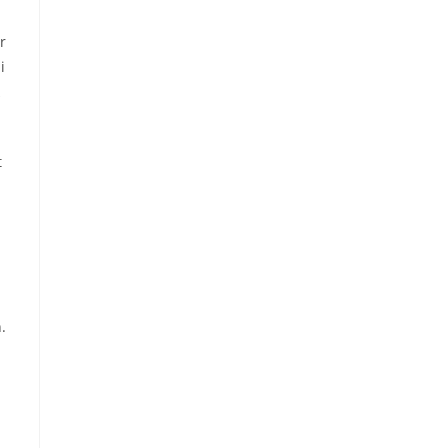
r
i
t
.