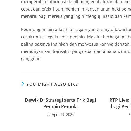
memperoleh informasi detail mengenai aturan dan meto
cepat dan efektif pun menjamin kenyamanan bagi pemai
menarik bagi mereka yang ingin menguji nasib dan 
Keuntungan lain adalah beragam game yang ditawarkan
cocok untuk segala jenis pemain. Melalui berbagai pi
paling baginya inginkan dan menyesuaikannya dengan s
memungkinkan transaksi yang cepat dan amanah, untu
gangguan.
YOU MIGHT ALSO LIKE
Dewi 4D: Strategi serta Trik Bagi
RTP Live:
Pemain Pemula
bagi Pec
April 19, 2026