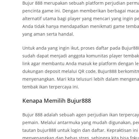
Bujur 888 merupakan sebuah platform perjudian permai
pencinta game ini. Dengan memberikan berbagai macam
alternatif utama bagi player yang mencari yang ingin
Anda tidak hanya mendapatkan menikmati game tembak
yang aman serta handal.
Untuk anda yang ingin ikut, proses daftar pada Bujur8
sudah dapat menjadi anggota komunitas player tembak ikan
link agar membantu Anda masuk ke platform dengan l
dukungan deposit melalui QR code, Bujur888 berkomit
menyenangkan. Mari kita telusuri lebih dalam mengena
tembak ikan terpercaya ini.
Kenapa Memilih Bujur888
Bujur 888 adalah sebuah agen perjudian ikan terperc
pemain. Melalui antarmuka yang mudah digunakan, pem
tautan bujur888 untuk login dan daftar. Kepraktisan in
menyenangkan dan bebas stres, sehingga kita bisa fok