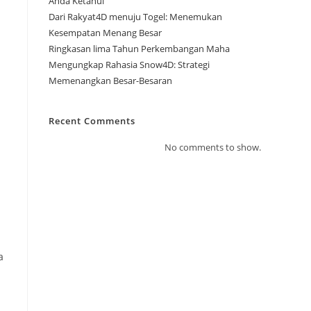
Anda Ketahui
Dari Rakyat4D menuju Togel: Menemukan
Kesempatan Menang Besar
Ringkasan lima Tahun Perkembangan Maha
Mengungkap Rahasia Snow4D: Strategi
Memenangkan Besar-Besaran
a
Recent Comments
No comments to show.
a