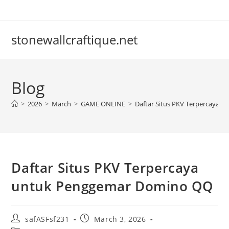
Skip
to
content
stonewallcraftique.net
Blog
>
2026
>
March
>
GAME ONLINE
>
Daftar Situs PKV Terpercaya
Daftar Situs PKV Terpercaya
untuk Penggemar Domino QQ
Post
Post
safASFsf231
March 3, 2026
author:
published: