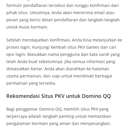
formulir pendaftaran tersebut dan tunggu konfirmasi dari
pihak situs. Umumnya, Anda akan menerima email atau
pesan yang berisi detail pendaftaran dan langkah-langkah
untuk mulai bermain.
Setelah mendapatkan konfirmasi, Anda bisa melanjutkan ke
proses login. Kunjungi kembali situs PKV Games dan cari
opsi login. Masukkan nama pengguna dan kata sandi yang
telah Anda buat sebelumnya. Jika semua informasi yang
dimasukkan benar, Anda akan diarahkan ke halaman
utama permainan, dan siap untuk menikmati berbagai
permainan yang tersedia.
Rekomendasi Situs PKV untuk Domino QQ
Bagi penggemar Domino QQ, memilih situs PKV yang
terpercaya adalah langkah penting untuk memastikan
pengalaman bermain yang aman dan menyenangkan.