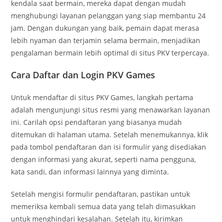
kendala saat bermain, mereka dapat dengan mudah
menghubungi layanan pelanggan yang siap membantu 24
jam. Dengan dukungan yang baik, pemain dapat merasa
lebih nyaman dan terjamin selama bermain, menjadikan
pengalaman bermain lebih optimal di situs PKV terpercaya.
Cara Daftar dan Login PKV Games
Untuk mendaftar di situs PKV Games, langkah pertama
adalah mengunjungi situs resmi yang menawarkan layanan
ini. Carilah opsi pendaftaran yang biasanya mudah
ditemukan di halaman utama. Setelah menemukannya, klik
pada tombol pendaftaran dan isi formulir yang disediakan
dengan informasi yang akurat, seperti nama pengguna,
kata sandi, dan informasi lainnya yang diminta.
Setelah mengisi formulir pendaftaran, pastikan untuk
memeriksa kembali semua data yang telah dimasukkan
untuk menghindari kesalahan. Setelah itu, kirimkan