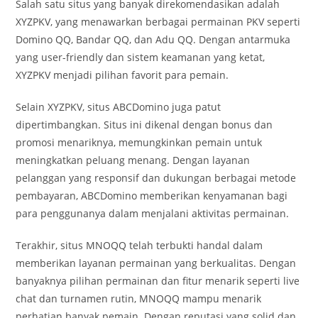
Salah satu situs yang banyak direkomendasikan adalah
XYZPKV, yang menawarkan berbagai permainan PKV seperti
Domino QQ, Bandar QQ, dan Adu QQ. Dengan antarmuka
yang user-friendly dan sistem keamanan yang ketat,
XYZPKV menjadi pilihan favorit para pemain.
Selain XYZPKV, situs ABCDomino juga patut
dipertimbangkan. Situs ini dikenal dengan bonus dan
promosi menariknya, memungkinkan pemain untuk
meningkatkan peluang menang. Dengan layanan
pelanggan yang responsif dan dukungan berbagai metode
pembayaran, ABCDomino memberikan kenyamanan bagi
para penggunanya dalam menjalani aktivitas permainan.
Terakhir, situs MNOQQ telah terbukti handal dalam
memberikan layanan permainan yang berkualitas. Dengan
banyaknya pilihan permainan dan fitur menarik seperti live
chat dan turnamen rutin, MNOQQ mampu menarik
perhatian banyak pemain. Dengan reputasi yang solid dan