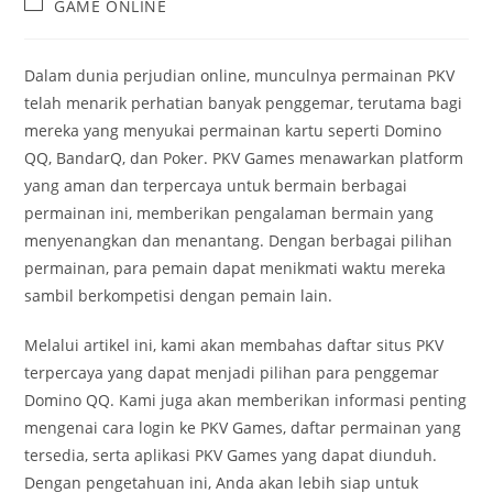
Post
GAME ONLINE
category:
Dalam dunia perjudian online, munculnya permainan PKV
telah menarik perhatian banyak penggemar, terutama bagi
mereka yang menyukai permainan kartu seperti Domino
QQ, BandarQ, dan Poker. PKV Games menawarkan platform
yang aman dan terpercaya untuk bermain berbagai
permainan ini, memberikan pengalaman bermain yang
menyenangkan dan menantang. Dengan berbagai pilihan
permainan, para pemain dapat menikmati waktu mereka
sambil berkompetisi dengan pemain lain.
Melalui artikel ini, kami akan membahas daftar situs PKV
terpercaya yang dapat menjadi pilihan para penggemar
Domino QQ. Kami juga akan memberikan informasi penting
mengenai cara login ke PKV Games, daftar permainan yang
tersedia, serta aplikasi PKV Games yang dapat diunduh.
Dengan pengetahuan ini, Anda akan lebih siap untuk