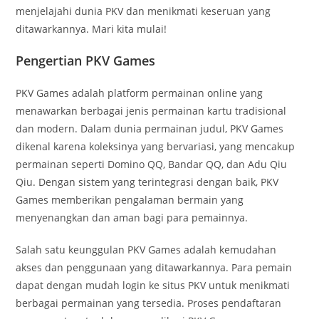
menjelajahi dunia PKV dan menikmati keseruan yang
ditawarkannya. Mari kita mulai!
Pengertian PKV Games
PKV Games adalah platform permainan online yang
menawarkan berbagai jenis permainan kartu tradisional
dan modern. Dalam dunia permainan judul, PKV Games
dikenal karena koleksinya yang bervariasi, yang mencakup
permainan seperti Domino QQ, Bandar QQ, dan Adu Qiu
Qiu. Dengan sistem yang terintegrasi dengan baik, PKV
Games memberikan pengalaman bermain yang
menyenangkan dan aman bagi para pemainnya.
Salah satu keunggulan PKV Games adalah kemudahan
akses dan penggunaan yang ditawarkannya. Para pemain
dapat dengan mudah login ke situs PKV untuk menikmati
berbagai permainan yang tersedia. Proses pendaftaran