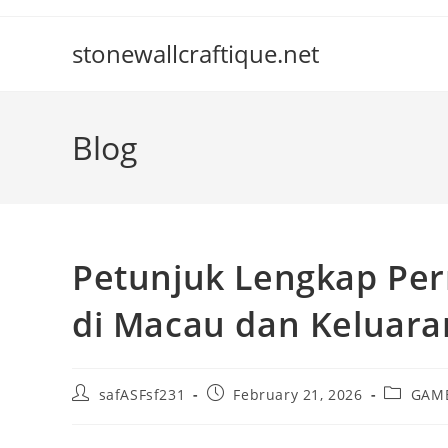
Skip
to
stonewallcraftique.net
content
Blog
Petunjuk Lengkap Per
di Macau dan Keluara
Post
Post
Post
safASFsf231
February 21, 2026
GAM
author:
published:
category