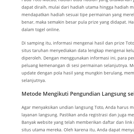
dapat diraih, mulai dari hadiah utama hingga hadiah
mendapatkan hadiah sesuai tipe permainan yang merek
benar, maka semakin besar pula prize yang didapat. Hal
dalam togel online.
Di samping itu, informasi mengenai hasil dan prize To
situs taruhan menyediakan data lengkap mengenai kelu
diperoleh. Dengan menggunakan informasi ini, para pe
peluang kemenangan di sesi permainan selanjutnya. Me
update dengan pola hasil yang mungkin berulang, me
selanjutnya.
Metode Mengikuti Pengundian Langsung sek
Agar menyaksikan undian langsung Toto, Anda harus me
layanan langsung. Pastikan anda registrasi dan juga m
Banyak website yang telah memberikan daftar dan link 
situs utama mereka. Oleh karena itu, Anda dapat meny