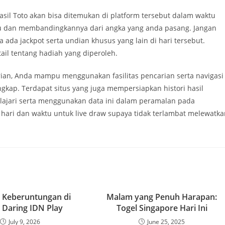
hasil Toto akan bisa ditemukan di platform tersebut dalam waktu
ru dan membandingkannya dari angka yang anda pasang. Jangan
 ada jackpot serta undian khusus yang lain di hari tersebut.
il tentang hadiah yang diperoleh.
an, Anda mampu menggunakan fasilitas pencarian serta navigasi
gkap. Terdapat situs yang juga mempersiapkan histori hasil
ajari serta menggunakan data ini dalam peramalan pada
 hari dan waktu untuk live draw supaya tidak terlambat melewatka
 Keberuntungan di
Malam yang Penuh Harapan:
 Daring IDN Play
Togel Singapore Hari Ini
July 9, 2026
June 25, 2025