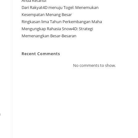
Anda Ketahui
Dari Rakyat4D menuju Togel: Menemukan
Kesempatan Menang Besar
Ringkasan lima Tahun Perkembangan Maha
Mengungkap Rahasia Snow4D: Strategi
Memenangkan Besar-Besaran
Recent Comments
No comments to show.
a