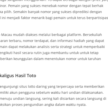
 minor. Pemain yang sukses menebak nomor dengan tepat berhak
a pilih. Semakin banyak nomor yang sukses diprediksi dengan
 ini menjadi faktor menarik bagi pemain untuk terus berpartisipas
to Macau mudah diakses melalui berbagai platform. Bersekuliah
aran terbaru, nomor terdapat, dan informasi hadiah yang dapat
main dapat melakukan analisis serta strategi untuk memperbaiki
ngikuti hasil secara rutin juga membantu untuk untuk tetap
mberikan keunggulan dalam menentukan nomor untuk taruhan
aligus Hasil Toto
ngunjungi situs lotto daring yang terpercaya serta memberikan
emiliki akun pengguna sebelum waktu hari undian dilaksanakan.
menuju undian langsung, sering kali disiarkan secara langsung di
aksikan proses pengundian angka dalam waktu nyata.