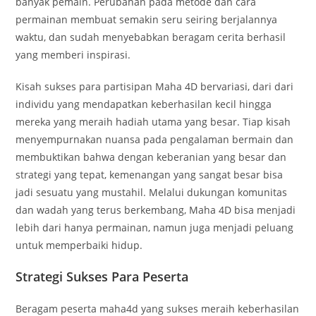
banyak pemain. Perubahan pada metode dan cara
permainan membuat semakin seru seiring berjalannya
waktu, dan sudah menyebabkan beragam cerita berhasil
yang memberi inspirasi.
Kisah sukses para partisipan Maha 4D bervariasi, dari dari
individu yang mendapatkan keberhasilan kecil hingga
mereka yang meraih hadiah utama yang besar. Tiap kisah
menyempurnakan nuansa pada pengalaman bermain dan
membuktikan bahwa dengan keberanian yang besar dan
strategi yang tepat, kemenangan yang sangat besar bisa
jadi sesuatu yang mustahil. Melalui dukungan komunitas
dan wadah yang terus berkembang, Maha 4D bisa menjadi
lebih dari hanya permainan, namun juga menjadi peluang
untuk memperbaiki hidup.
Strategi Sukses Para Peserta
Beragam peserta maha4d yang sukses meraih keberhasilan